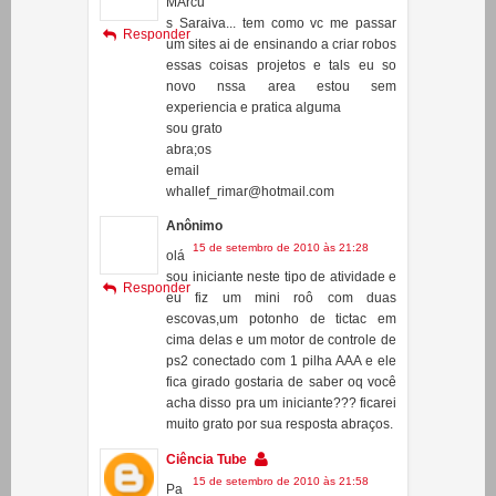
Anônimo
25 de julho de 2010 às 16:08
MArcu
s Saraiva... tem como vc me passar
Responder
um sites ai de ensinando a criar robos
essas coisas projetos e tals eu so
novo nssa area estou sem
experiencia e pratica alguma
sou grato
abra;os
email
whallef_rimar@hotmail.com
Anônimo
15 de setembro de 2010 às 21:28
olá
sou iniciante neste tipo de atividade e
Responder
eu fiz um mini roô com duas
escovas,um potonho de tictac em
cima delas e um motor de controle de
ps2 conectado com 1 pilha AAA e ele
fica girado gostaria de saber oq você
acha disso pra um iniciante??? ficarei
muito grato por sua resposta abraços.