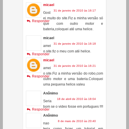
bateria e coloquei até uma
helice.valeu
micael
31 de janeiro de 2010 às 16:17
Gost
ei muito do site.Fiz a minha versão só
Responder
que com outro motor e
bateria,coloquei até uma helice.
micael
31 de janeiro de 2010 às 16:18
amei
o site.fiz o meu com até helice.
Responder
micael
31 de janeiro de 2010 às 16:21
amei
o site.Fiz a minha versão do robo,com
Responder
outro motor e uma bateria.Coloquei
uma pequena helice.valeu
Anônimo
18 de abril de 2010 às 18:04
Seria
bom se o video fosse em portugues !!!!
Responder
Anônimo