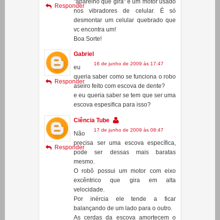
Ciência Tube
4 de maio de 2009 às 10:17
O
"aparelho que gira" é um motor usado
Responder
nos vibradores de celular. É só
desmontar um celular quebrado que
vc encontra um!
Boa Sorte!
Gabriel
16 de junho de 2009 às 17:47
eu
queria saber como se funciona o robo
Responder
aseiro feito com escova de dente?
e eu queria saber se tem que ser uma
escova espesifica para isso?
Ciência Tube
17 de junho de 2009 às 08:47
Não
precisa ser uma escova específica,
Responder
pode ser dessas mais baratas
mesmo.
O robô possui um motor com eixo
excêntrico que gira em alta
velocidade.