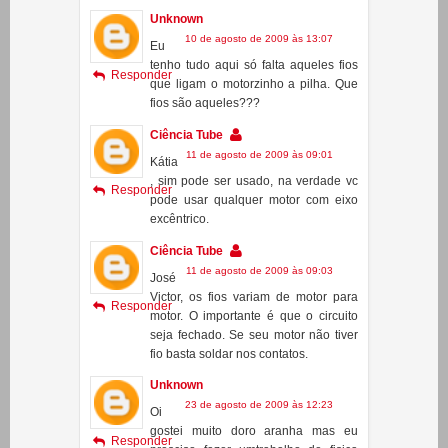
um celular muito velho q tem vibra cal
tbm pode ser usado ?
Unknown
10 de agosto de 2009 às 13:07
Eu
tenho tudo aqui só falta aqueles fios
Responder
que ligam o motorzinho a pilha. Que
fios são aqueles???
Ciência Tube
11 de agosto de 2009 às 09:01
Kátia
, sim pode ser usado, na verdade vc
Responder
pode usar qualquer motor com eixo
excêntrico.
Ciência Tube
11 de agosto de 2009 às 09:03
José
Victor, os fios variam de motor para
Responder
motor. O importante é que o circuito
seja fechado. Se seu motor não tiver
fio basta soldar nos contatos.
Unknown