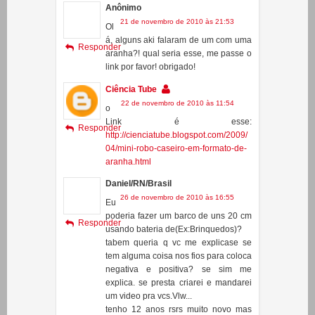
ne escova de dente ???
me ajudaaa
Anônimo
21 de novembro de 2010 às 21:53
Ol
á, alguns aki falaram de um com uma
Responder
aranha?! qual seria esse, me passe o
link por favor! obrigado!
Ciência Tube
22 de novembro de 2010 às 11:54
o
Link é esse:
Responder
http://cienciatube.blogspot.com/2009/
04/mini-robo-caseiro-em-formato-de-
aranha.html
Daniel/RN/Brasil
26 de novembro de 2010 às 16:55
Eu
poderia fazer um barco de uns 20 cm
Responder
usando bateria de(Ex:Brinquedos)?
tabem queria q vc me explicase se
tem alguma coisa nos fios para coloca
negativa e positiva? se sim me