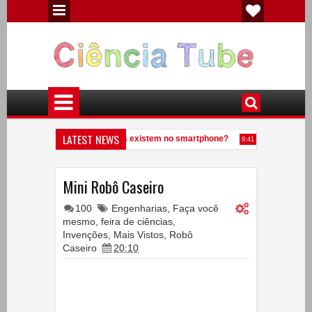
LATEST NEWS
mentos químicos diferentes existem no smartphone?
Veja o que aco
9:41 PM
ce uma anta?
Experiências de Física - Eletricidade Estática
7:09 PM
5:32 PM
Mini Robô Caseiro
100
Engenharias
,
Faça você
mesmo
,
feira de ciências
,
Invenções
,
Mais Vistos
,
Robô
Caseiro
20:10