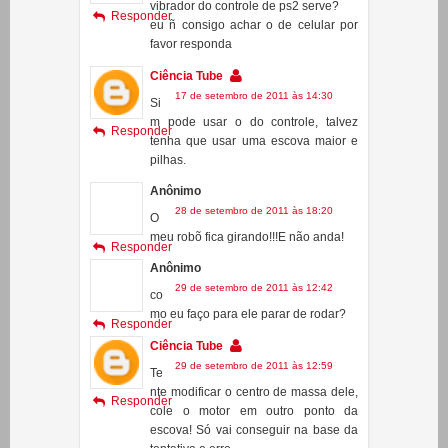
Anônimo
17 de setembro de 2011 às 10:41
o
vibrador do controle de ps2 serve?
Responder
eu ñ consigo achar o de celular por
favor responda
Ciência Tube
17 de setembro de 2011 às 14:30
Si
m pode usar o do controle, talvez
Responder
tenha que usar uma escova maior e
pilhas.
Anônimo
28 de setembro de 2011 às 18:20
O
meu robõ fica girando!!!E não anda!
Responder
Anônimo
29 de setembro de 2011 às 12:42
co
mo eu faço para ele parar de rodar?
Responder
Ciência Tube
29 de setembro de 2011 às 12:59
Te
nte modificar o centro de massa dele,
Responder