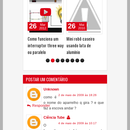
26
21
14
Mai
Nov
Set
2010
2009
2009
Mini robô caseiro
Experiência de Física
Diamagnetism
usando lata de
para feira de
Grafita pirolíti
alumínio
ciências: Reflexão
motor homopol
total da luz e fibra
optica
POSTAR UM COMENTÁRIO
Unknown
2 de maio de 2009 às 18:26
como é
o nome do aparrelho q gira ? e que
Responder
faz a escova andar ?