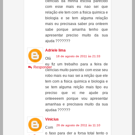
18 de agosto de 2011 às 21:29
bom
eu fiz um trabalho pra feira de
Responder
ciencias da minha escola parecido
com esse mais eu nao sei que
relação ele tem com a fisica quimica e
biologia e se tem alguma relação
mais eu precisava saber pra onteem
sabe porque amanha tenho que
apresentar preciso muito da sua
ajuda ???????
Adriele lima
18 de agosto de 2011 às 21:33
Olá
eu fiz um trebalho para a feira de
Responder
ciencias muito parecido com esse seu
robo mais eu nao sei a relção que ele
tem com a fisica quimica e biologia e
se tem alguma relção mais tipo eu
preciso que vc me ajude pra
onteeeeem porque vou apresentar
amanhaa e precisava muito da sua
ajudaa ??????
Vinicius