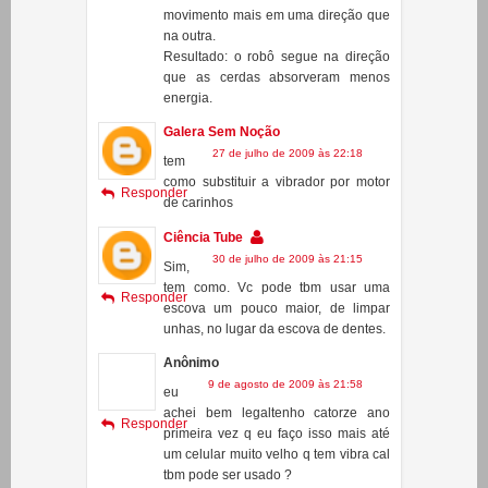
Por inércia ele tende a ficar
balançando de um lado para o outro.
As cerdas da escova amortecem o
movimento mais em uma direção que
na outra.
Resultado: o robô segue na direção
que as cerdas absorveram menos
energia.
Galera Sem Noção
27 de julho de 2009 às 22:18
tem
como substituir a vibrador por motor
Responder
de carinhos
Ciência Tube
30 de julho de 2009 às 21:15
Sim,
tem como. Vc pode tbm usar uma
Responder
escova um pouco maior, de limpar
unhas, no lugar da escova de dentes.
Anônimo
9 de agosto de 2009 às 21:58
eu
achei bem legaltenho catorze ano
Responder
primeira vez q eu faço isso mais até