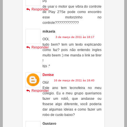
JCG-100
16 de dezembro de 2010 às 11:45
Po
de usar o motor que vibra do controle
Responder
de Play 2?Se pode como encontro
esse motorzinho no
controle????????????
mikaela
3 de março de 2011 às 18:17
OOi,
tudo bem? tem um texto explicando
Responder
como faz? pois não entendo ingles
muito beem :) me manda o link se tirer
!
bjs :*
Denise
16 de março de 2011 às 18:40
Olá!
Este ano tem tecnofeira no meu
Responder
colégio. Eu e meu grupo queriamos
fazer um robô, que andasse ou
fissese algo diferente, você poderia
dar algumas ideias e como fazer um