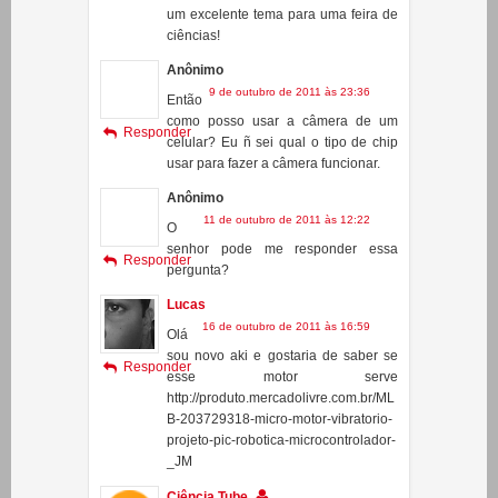
Não sei responder a sua pergunta,
sugiro que procure na internet sobre
inteligencia artificial, esse pode ser
um excelente tema para uma feira de
ciências!
Anônimo
9 de outubro de 2011 às 23:36
Então
como posso usar a câmera de um
Responder
celular? Eu ñ sei qual o tipo de chip
usar para fazer a câmera funcionar.
Anônimo
11 de outubro de 2011 às 12:22
O
senhor pode me responder essa
Responder
pergunta?
Lucas
16 de outubro de 2011 às 16:59
Olá
sou novo aki e gostaria de saber se
Responder
esse motor serve
http://produto.mercadolivre.com.br/ML
B-203729318-micro-motor-vibratorio-
projeto-pic-robotica-microcontrolador-