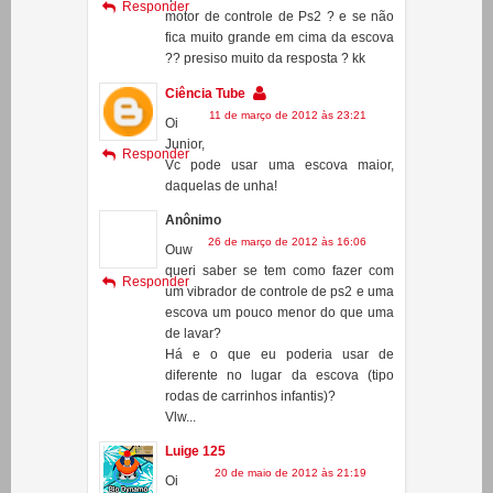
10 de março de 2012 às 19:42
Eu
queria sabe se tem como faze com
Responder
motor de controle de Ps2 ? e se não
fica muito grande em cima da escova
?? presiso muito da resposta ? kk
Ciência Tube
11 de março de 2012 às 23:21
Oi
Junior,
Responder
Vc pode usar uma escova maior,
daquelas de unha!
Anônimo
26 de março de 2012 às 16:06
Ouw
queri saber se tem como fazer com
Responder
um vibrador de controle de ps2 e uma
escova um pouco menor do que uma
de lavar?
Há e o que eu poderia usar de
diferente no lugar da escova (tipo
rodas de carrinhos infantis)?
Vlw...