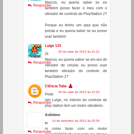
Luige 125
20 de maio de 2012 às 21:19
Oi
Marcus, eu queria saber se eu
Responder
também posso fazer o meu com o
vibrador de controle de PlayStation 2?
Porque eu tenho um aqui que não
presta e eu queria saber se eu posso
usar também
Luige 125
20 de maio de 2012 às 21:21
Oi
Marcus, eu queria saber se em vez do
Responder
vibrador de celular, eu posso usar
também vibrador do controle de
PlayStation 2?
Ciência Tube
20 de maio de 2012 às 22:20
Pode
sim Luige, no interior do controle de
Responder
play station tem um motor vibratorio.
Anônimo