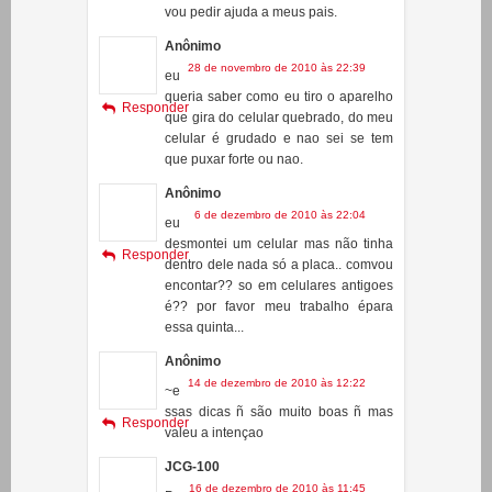
explica. se presta criarei e mandarei
um video pra vcs.Vlw...
tenho 12 anos rsrs muito novo mas
vou pedir ajuda a meus pais.
Anônimo
28 de novembro de 2010 às 22:39
eu
queria saber como eu tiro o aparelho
Responder
que gira do celular quebrado, do meu
celular é grudado e nao sei se tem
que puxar forte ou nao.
Anônimo
6 de dezembro de 2010 às 22:04
eu
desmontei um celular mas não tinha
Responder
dentro dele nada só a placa.. comvou
encontar?? so em celulares antigoes
é?? por favor meu trabalho épara
essa quinta...
Anônimo
14 de dezembro de 2010 às 12:22
~e
ssas dicas ñ são muito boas ñ mas
Responder
valeu a intençao