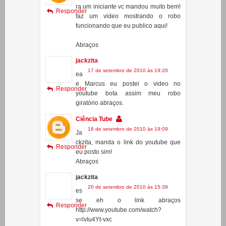
Ciência Tube
15 de setembro de 2010 às 21:58
Pa
ra um iniciante vc mandou muito bem!
Responder
faz um video mostrando o robo
funcionando que eu publico aqui!
Abraços
jackzita
17 de setembro de 2010 às 19:20
ea
e Marcus eu postei o video no
Responder
youtube bota assim meu robo
giratório abraços.
Ciência Tube
18 de setembro de 2010 às 19:09
Ja
ckzita, manda o link do youtube que
Responder
eu posto sim!
Abraços
jackzita
20 de setembro de 2010 às 15:39
es
se eh o link abraços