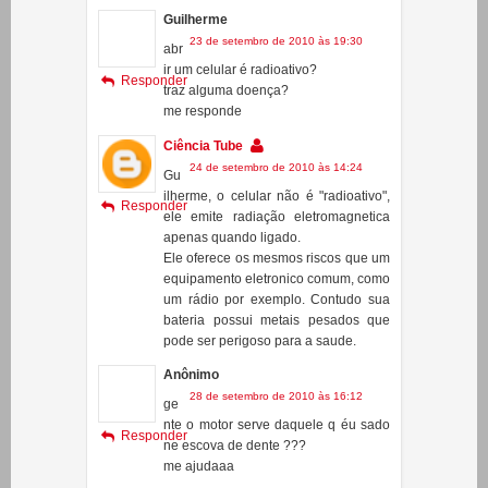
Responder
http://www.youtube.com/watch?
v=lvIu4Yt-vxc
Guilherme
23 de setembro de 2010 às 19:30
abr
ir um celular é radioativo?
Responder
traz alguma doença?
me responde
Ciência Tube
24 de setembro de 2010 às 14:24
Gu
ilherme, o celular não é "radioativo",
Responder
ele emite radiação eletromagnetica
apenas quando ligado.
Ele oferece os mesmos riscos que um
equipamento eletronico comum, como
um rádio por exemplo. Contudo sua
bateria possui metais pesados que
pode ser perigoso para a saude.
Anônimo
28 de setembro de 2010 às 16:12
ge
nte o motor serve daquele q éu sado
Responder