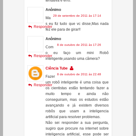
cole o motor em outro ponto da
escova! Só vai conseguir na base da
tentativa e erro.
Anônimo
29 de setembro de 2011 às 17:14
Ma
s eu fiz tudo que vc disse,Mas nada
Responder
fez ele para de girar!!
Anônimo
8 de outubro de 2011 às 17:26
Com
o eu faço um mini Robô
Responder
inteligente,usando uma câmera?
Ciência Tube
8 de outubro de 2011 às 22:48
Fazer
um robô inteligente é uma coisa que
Responder
os cientistas estão tentando fazer a
muito tempo e ainda não
conseguiram, mas os estudos estão
avançando e já existem diversos
robôs que usam a inteligencia
artificial para resolver problemas.