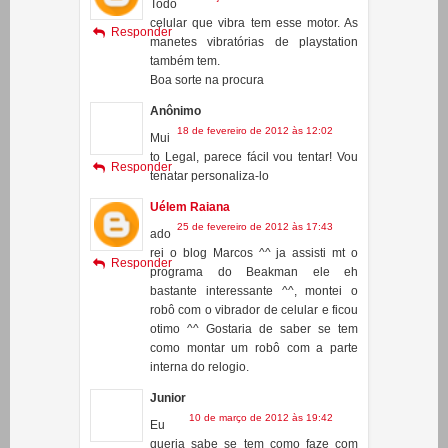
Ciência Tube
30 de janeiro de 2012 às 11:37
Todo
celular que vibra tem esse motor. As
Responder
manetes vibratórias de playstation
também tem.
Boa sorte na procura
Anônimo
18 de fevereiro de 2012 às 12:02
Mui
to Legal, parece fácil vou tentar! Vou
Responder
tenatar personaliza-lo
Uélem Raiana
25 de fevereiro de 2012 às 17:43
ado
rei o blog Marcos ^^ ja assisti mt o
Responder
programa do Beakman ele eh
bastante interessante ^^, montei o
robô com o vibrador de celular e ficou
otimo ^^ Gostaria de saber se tem
como montar um robô com a parte
interna do relogio.
Junior