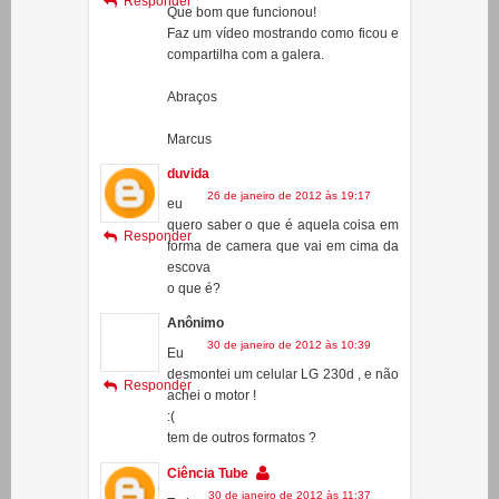
9 de janeiro de 2012 às 11:47
Oi
Alex!
Responder
Que bom que funcionou!
Faz um vídeo mostrando como ficou e
compartilha com a galera.
Abraços
Marcus
duvida
26 de janeiro de 2012 às 19:17
eu
quero saber o que é aquela coisa em
Responder
forma de camera que vai em cima da
escova
o que é?
Anônimo
30 de janeiro de 2012 às 10:39
Eu
desmontei um celular LG 230d , e não
Responder
achei o motor !
:(
tem de outros formatos ?