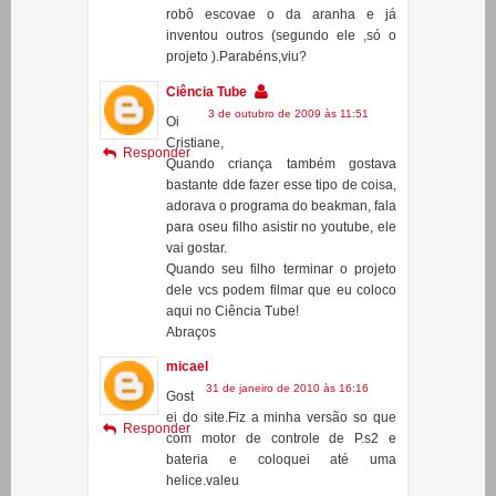
meus filhos são difíceis de empolgar
com alguma coisa escolar e um deles
já está correndo atras para fazer o
robô escovae o da aranha e já
inventou outros (segundo ele ,só o
projeto ).Parabéns,viu?
Ciência Tube
3 de outubro de 2009 às 11:51
Oi
Cristiane,
Responder
Quando criança também gostava
bastante dde fazer esse tipo de coisa,
adorava o programa do beakman, fala
para oseu filho asistir no youtube, ele
vai gostar.
Quando seu filho terminar o projeto
dele vcs podem filmar que eu coloco
aqui no Ciência Tube!
Abraços
micael
31 de janeiro de 2010 às 16:16
Gost
ei do site.Fiz a minha versão so que
Responder
com motor de controle de P.s2 e