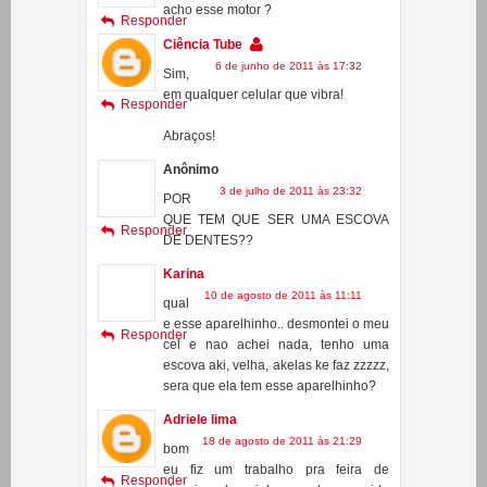
Delavy
6 de junho de 2011 às 15:05
oi saraiva em qualquer celular eu
acho esse motor ?
Responder
Ciência Tube
6 de junho de 2011 às 17:32
Sim,
em qualquer celular que vibra!
Responder
Abraços!
Anônimo
3 de julho de 2011 às 23:32
POR
QUE TEM QUE SER UMA ESCOVA
Responder
DE DENTES??
Karina
10 de agosto de 2011 às 11:11
qual
e esse aparelhinho.. desmontei o meu
Responder
cel e nao achei nada, tenho uma
escova aki, velha, akelas ke faz zzzzz,
sera que ela tem esse aparelhinho?
Adriele lima