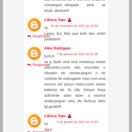
faze-lo andar,mas tentamos,erremos
muito,assim como disse vc,só na base
das tentativamas e dos erro q ajente
conssegue...obrigada pela as
dicas..abrasso!!
Ciência Tube
29 de novembro de 2011 às 12:04
Oi
Lanny, fico feliz que tudo deu certo!
Responder
parabéns!
Allex Rodrigues
7 de janeiro de 2012 às 01:36
bom,ti
ve q fazer uma boa mudança nesse
Responder
robozinho.como não encontrei o
vibrador de celular.peguei o do
controle de videogame msm com uma
escova um pouco maior,como essas
baterias de 3v não tinham força
suficiente para fazer a escova
andar,peguei uma de 9v.ficou bem
lgl,gostei!!!
Ciência Tube