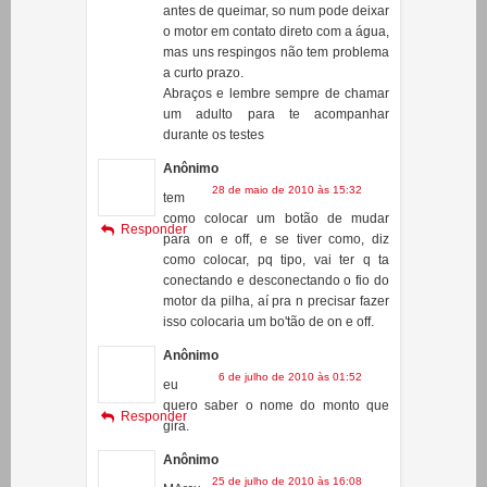
um motor de carrinho de brinquedo,
ele funcionou por um bom tempo
antes de queimar, so num pode deixar
o motor em contato direto com a água,
mas uns respingos não tem problema
a curto prazo.
Abraços e lembre sempre de chamar
um adulto para te acompanhar
durante os testes
Anônimo
28 de maio de 2010 às 15:32
tem
como colocar um botão de mudar
Responder
para on e off, e se tiver como, diz
como colocar, pq tipo, vai ter q ta
conectando e desconectando o fio do
motor da pilha, aí pra n precisar fazer
isso colocaria um bo'tão de on e off.
Anônimo
6 de julho de 2010 às 01:52
eu
quero saber o nome do monto que
Responder
gira.