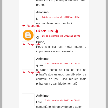
14 de setembro de 2012 às 20:54
te
m como fazer com um motor
Responder
maior?????? pfv responda me chamo
bruno.
Anônimo
14 de setembro de 2012 às 20:59
te
m como fazer sem o motor?
Responder
Ciência Tube
15 de setembro de 2012 às 18:06
Oi
Bruno,
Responder
Pode sim ser um motor maior, o
importante é o eixo excêntrico
Anônimo
7 de outubro de 2012 às 09:34
queri
a saber como se liga os fios as
Responder
pilhas?estou usando um vibrador de
controle de ps2 isso requer mais
pilhar ou a quantidade normal?
Anônimo