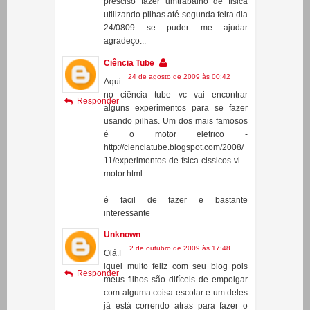
23 de agosto de 2009 às 12:23
Oi
gostei muito doro aranha mas eu
Responder
presciso fazer umtrabalho de fisica
utilizando pilhas até segunda feira dia
24/0809 se puder me ajudar
agradeço...
Ciência Tube
24 de agosto de 2009 às 00:42
Aqui
no ciência tube vc vai encontrar
Responder
alguns experimentos para se fazer
usando pilhas. Um dos mais famosos
é o motor eletrico -
http://cienciatube.blogspot.com/2008/
11/experimentos-de-fsica-clssicos-vi-
motor.html
é facil de fazer e bastante
interessante
Unknown
2 de outubro de 2009 às 17:48
Olá.F
iquei muito feliz com seu blog pois
Responder