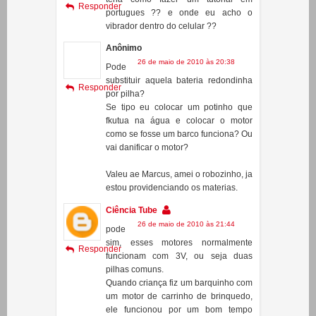
8 de maio de 2010 às 20:40
nao
teria como fazer um tutorial em
Responder
portugues ?? e onde eu acho o
vibrador dentro do celular ??
Anônimo
26 de maio de 2010 às 20:38
Pode
substituir aquela bateria redondinha
Responder
por pilha?
Se tipo eu colocar um potinho que
fkutua na água e colocar o motor
como se fosse um barco funciona? Ou
vai danificar o motor?
Valeu ae Marcus, amei o robozinho, ja
estou providenciando os materias.
Ciência Tube
26 de maio de 2010 às 21:44
pode
sim, esses motores normalmente
Responder
funcionam com 3V, ou seja duas
pilhas comuns.
Quando criança fiz um barquinho com