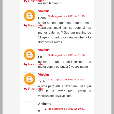
26 de agosto de 2011 às 11:10
Com
o faso para der a forsa total tento o
Responder
mesmo tamanho
Vinicius
26 de agosto de 2011 às 11:15
Geria
saber se ten algum modo de ter mais
Responder
vibrasoes maximas so com 2 ou
menos baterias ? Sou um menino de
11 apaichonado por ciencia tube ja fis
30robos cazeiros
Vinicius
26 de agosto de 2011 às 11:26
Eu
gostari de saber pode fazer um robo
Responder
maior com a potencia 2 veses maior
Vinicius
26 de agosto de 2011 às 18:13
Tenh
o uma pergunta a fazer tem um lugar
Responder
ser to a fazer meu email e
viniciustomas@live.com