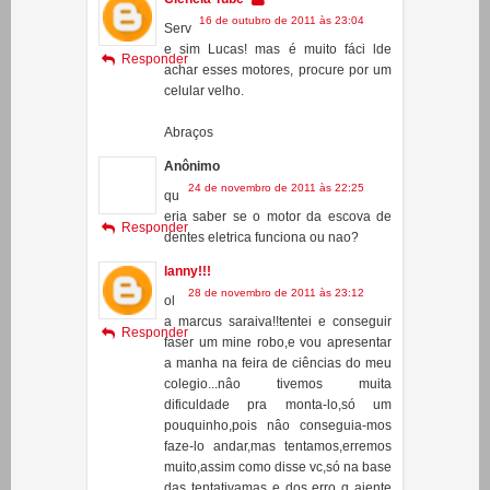
_JM
Ciência Tube
16 de outubro de 2011 às 23:04
Serv
e sim Lucas! mas é muito fáci lde
Responder
achar esses motores, procure por um
celular velho.
Abraços
Anônimo
24 de novembro de 2011 às 22:25
qu
eria saber se o motor da escova de
Responder
dentes eletrica funciona ou nao?
lanny!!!
28 de novembro de 2011 às 23:12
ol
a marcus saraiva!!tentei e conseguir
Responder
faser um mine robo,e vou apresentar
a manha na feira de ciências do meu
colegio...nâo tivemos muita
dificuldade pra monta-lo,só um
pouquinho,pois nâo conseguia-mos