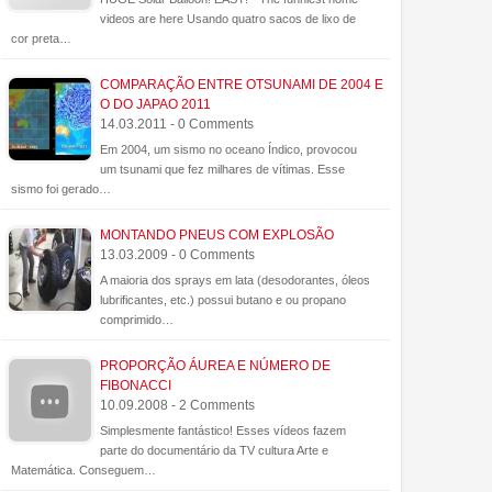
videos are here Usando quatro sacos de lixo de
cor preta…
COMPARAÇÃO ENTRE OTSUNAMI DE 2004 E
O DO JAPAO 2011
14.03.2011 - 0 Comments
Em 2004, um sismo no oceano Índico, provocou
um tsunami que fez milhares de vítimas. Esse
sismo foi gerado…
MONTANDO PNEUS COM EXPLOSÃO
13.03.2009 - 0 Comments
A maioria dos sprays em lata (desodorantes, óleos
lubrificantes, etc.) possui butano e ou propano
comprimido…
PROPORÇÃO ÁUREA E NÚMERO DE
FIBONACCI
10.09.2008 - 2 Comments
Simplesmente fantástico! Esses vídeos fazem
parte do documentário da TV cultura Arte e
Matemática. Conseguem…