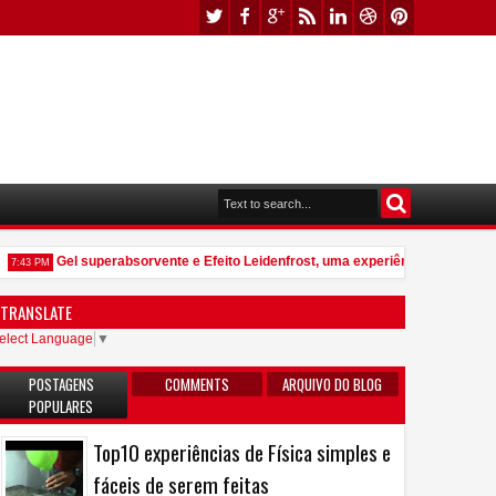
Gel superabsorvente e Efeito Leidenfrost, uma experiência que vale por
:43 PM
TRANSLATE
elect Language
▼
POSTAGENS
COMMENTS
ARQUIVO DO BLOG
POPULARES
Top10 experiências de Física simples e
fáceis de serem feitas