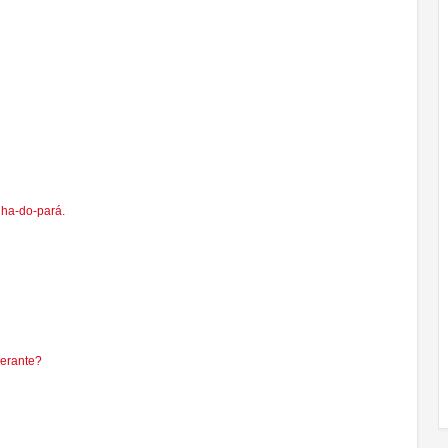
nha-do-pará.
gerante?