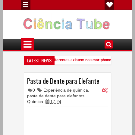
LATEST NEWS
Quantos elementos químicos diferentes existem no smartphone?
Ve
9:41 PM
Você conhece uma anta?
Experiências de Física - Eletricidade Estát
7:09 PM
Pasta de Dente para Elefante
0
Experiência de química
,
pasta de dente para elefantes
,
Química
17:24