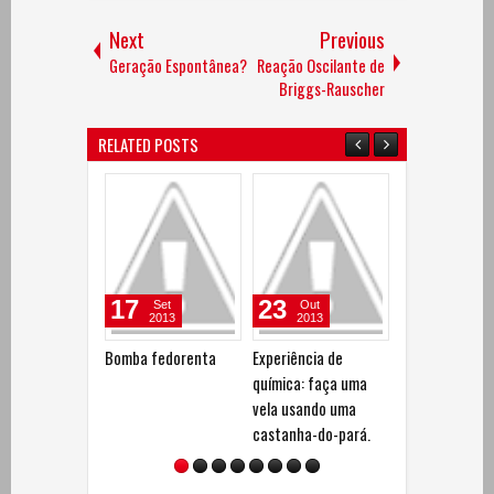
Next
Previous
Geração Espontânea?
Reação Oscilante de
Briggs-Rauscher
RELATED POSTS
17
23
06
Set
Out
Fev
2013
2013
2014
Bomba fedorenta
Experiência de
Experimento d
química: faça uma
Ciências - A ar
vela usando uma
hidrofóbica
castanha-do-pará.