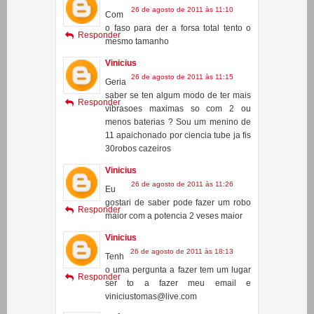
Vinicius
26 de agosto de 2011 às 11:15
Geria
saber se ten algum modo de ter mais
Responder
vibrasoes maximas so com 2 ou
menos baterias ? Sou um menino de
11 apaichonado por ciencia tube ja fis
30robos cazeiros
Vinicius
26 de agosto de 2011 às 11:26
Eu
gostari de saber pode fazer um robo
Responder
maior com a potencia 2 veses maior
Vinicius
26 de agosto de 2011 às 18:13
Tenh
o uma pergunta a fazer tem um lugar
Responder
ser to a fazer meu email e
viniciustomas@live.com
Anônimo
17 de setembro de 2011 às 10:41
o
vibrador do controle de ps2 serve?
Responder