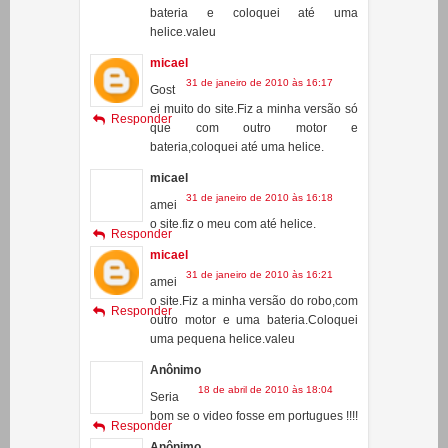
31 de janeiro de 2010 às 16:17
Gost
ei muito do site.Fiz a minha versão só
Responder
que com outro motor e
bateria,coloquei até uma helice.
micael
31 de janeiro de 2010 às 16:18
amei
o site.fiz o meu com até helice.
Responder
micael
31 de janeiro de 2010 às 16:21
amei
o site.Fiz a minha versão do robo,com
Responder
outro motor e uma bateria.Coloquei
uma pequena helice.valeu
Anônimo
18 de abril de 2010 às 18:04
Seria
bom se o video fosse em portugues !!!!
Responder
Anônimo
8 de maio de 2010 às 20:40
nao
teria como fazer um tutorial em
Responder
portugues ?? e onde eu acho o