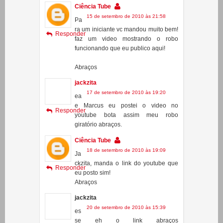
Responder
faz um video mostrando o robo
funcionando que eu publico aqui!
Abraços
jackzita
17 de setembro de 2010 às 19:20
ea
e Marcus eu postei o video no
Responder
youtube bota assim meu robo
giratório abraços.
Ciência Tube
18 de setembro de 2010 às 19:09
Ja
ckzita, manda o link do youtube que
Responder
eu posto sim!
Abraços
jackzita
20 de setembro de 2010 às 15:39
es
se eh o link abraços
Responder
http://www.youtube.com/watch?
v=lvIu4Yt-vxc
Guilherme