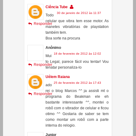
celular que vibra tem esse motor. As
Responder
manetes vibratórias de playstation
também tem.
Boa sorte na procura
Anônimo
18 de fevereiro de 2012 às 12:02
Mui
to Legal, parece fácil vou tentar! Vou
Responder
tenatar personaliza-lo
Uélem Raiana
25 de fevereiro de 2012 às 17:43
ado
rei o blog Marcos ^^ ja assisti mt o
Responder
programa do Beakman ele eh
bastante interessante ^^, montei o
robô com o vibrador de celular e ficou
otimo ^^ Gostaria de saber se tem
como montar um robô com a parte
interna do relogio.
Junior
10 de março de 2012 às 19:42
Eu
queria sabe se tem como faze com
Responder
motor de controle de Ps2 ? e se não