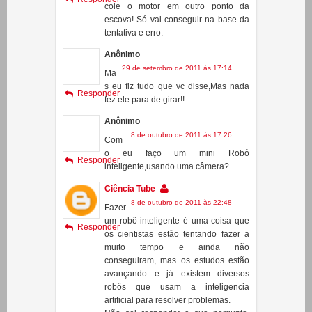
Anônimo
29 de setembro de 2011 às 17:14
Ma
s eu fiz tudo que vc disse,Mas nada
Responder
fez ele para de girar!!
Anônimo
8 de outubro de 2011 às 17:26
Com
o eu faço um mini Robô
Responder
inteligente,usando uma câmera?
Ciência Tube
8 de outubro de 2011 às 22:48
Fazer
um robô inteligente é uma coisa que
Responder
os cientistas estão tentando fazer a
muito tempo e ainda não
conseguiram, mas os estudos estão
avançando e já existem diversos
robôs que usam a inteligencia
artificial para resolver problemas.
Não sei responder a sua pergunta,
sugiro que procure na internet sobre
inteligencia artificial, esse pode ser
um excelente tema para uma feira de