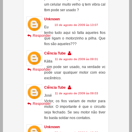
10 de agosto de 2009 às 13:07
Eu
tenho tudo aqui só falta aqueles fios
Responder
que ligam o motorzinho a pilha. Que
fios são aqueles???
Ciência Tube
11 de agosto de 2009 às 09:01
Kátia
, sim pode ser usado, na verdade vc
Responder
pode usar qualquer motor com eixo
excêntrico.
Ciência Tube
11 de agosto de 2009 às 09:03
José
Victor, os fios variam de motor para
Responder
motor. O importante é que o circuito
seja fechado. Se seu motor não tiver
fio basta soldar nos contatos.
Unknown
23 de agosto de 2009 às 12:23
Oi
gostei muito doro aranha mas eu
Responder
presciso fazer umtrabalho de fisica