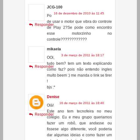
de usar o motor que vibra do controle
Responder
de Play 2?Se pode como encontro
esse motorzinho no
controle????????????
mikaela
3 de março de 2011 às 18:17
OOi,
tudo bem? tem um texto explicando
Responder
como faz? pois não entendo ingles
muito beem :) me manda o link se tirer
!
bjs :*
Denise
16 de março de 2011 às 18:40
Olá!
Este ano tem tecnofeira no meu
Responder
colégio. Eu e meu grupo queriamos
fazer um robô, que andasse ou
fissese algo diferente, você poderia
dar algumas ideias e como fazer um
robo de custo baixo?
Gustavo
31 de março de 2011 às 19:16
Onde