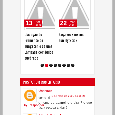
22
21
13
Mar
Ago
Ago
2009
2008
2008
Faça você mesmo:
Lâmpada Feita com
Mini Robô Case
Fun Fly Stick
Lápis
POSTAR UM COMENTÁRIO
Unknown
2 de maio de 2009 às 18:26
como é
o nome do aparrelho q gira ? e que
Responder
faz a escova andar ?
Ciência Tube
4 de maio de 2009 às 10:17
O
"aparelho que gira" é um motor usado
Responder