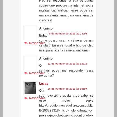
ciências!
Anônimo
9 de outubro de 2011 às 23:36
Então
como posso usar a câmera de um
Responder
celular? Eu ñ sei qual o tipo de chip
usar para fazer a câmera funcionar.
Anônimo
11 de outubro de 2011 às 12:22
O
senhor pode me responder essa
Responder
pergunta?
Lucas
16 de outubro de 2011 às 16:59
Olá
sou novo aki e gostaria de saber se
Responder
esse motor serve
http://produto.mercadolivre.com.br/ML
B-203729318-micro-motor-vibratorio-
projeto-pic-robotica-microcontrolador-
_JM
Ciência Tube
16 de outubro de 2011 às 23:04