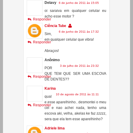
Ciência Tube
6 de junho de 2011 às 17:32
Sim,
em qualquer celular que vibra!
Responder
Abraços!
Anônimo
3 de julho de 2011 às 23:32
POR
QUE TEM QUE SER UMA ESCOVA
Responder
DE DENTES??
Karina
10 de agosto de 2011 às 11:11
qual
e esse aparelhinho.. desmontei o meu
Responder
cel e nao achei nada, tenho uma
escova aki, velha, akelas ke faz zzzzz,
sera que ela tem esse aparelhinho?
Adriele lima
18 de agosto de 2011 às 21:29
bom
eu fiz um trabalho pra feira de
Responder
ciencias da minha escola parecido