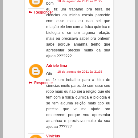
com esse mais eu nao sei que
relação ele tem com a fisica quimica e
biologia e se tem alguma relação
mais eu precisava saber pra onteem
sabe porque amanha tenho que
apresentar preciso muito da sua
ajuda ???????
Adriele lima
18 de agosto de 2011 às 21:33
Olá
eu fiz um trebalho para a feira de
Responder
ciencias muito parecido com esse seu
robo mais eu nao sei a relção que ele
tem com a fisica quimica e biologia e
se tem alguma relção mais tipo eu
preciso que vc me ajude pra
onteeeeem porque vou apresentar
amanhaa e precisava muito da sua
ajudaa ??????
Vinicius
26 de agosto de 2011 às 11:10
Com
o faso para der a forsa total tento o
Responder
mesmo tamanho