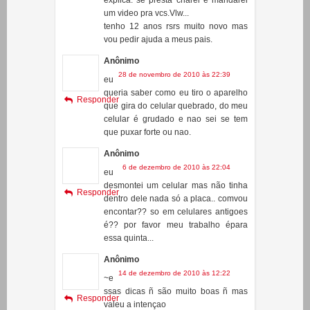
Anônimo
28 de novembro de 2010 às 22:39
eu
queria saber como eu tiro o aparelho
Responder
que gira do celular quebrado, do meu
celular é grudado e nao sei se tem
que puxar forte ou nao.
Anônimo
6 de dezembro de 2010 às 22:04
eu
desmontei um celular mas não tinha
Responder
dentro dele nada só a placa.. comvou
encontar?? so em celulares antigoes
é?? por favor meu trabalho épara
essa quinta...
Anônimo
14 de dezembro de 2010 às 12:22
~e
ssas dicas ñ são muito boas ñ mas
Responder
valeu a intençao
JCG-100
16 de dezembro de 2010 às 11:45
Po