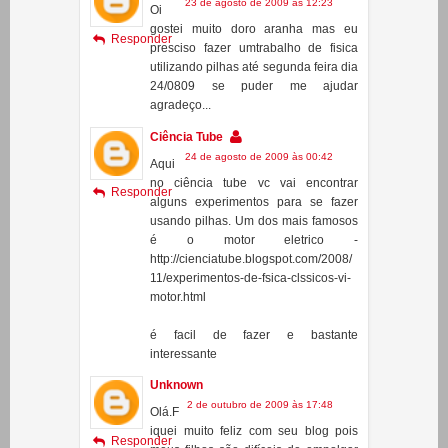
utilizando pilhas até segunda feira dia
24/0809 se puder me ajudar
agradeço...
Ciência Tube
24 de agosto de 2009 às 00:42
Aqui
no ciência tube vc vai encontrar
Responder
alguns experimentos para se fazer
usando pilhas. Um dos mais famosos
é o motor eletrico -
http://cienciatube.blogspot.com/2008/
11/experimentos-de-fsica-clssicos-vi-
motor.html
é facil de fazer e bastante
interessante
Unknown
2 de outubro de 2009 às 17:48
Olá.F
iquei muito feliz com seu blog pois
Responder
meus filhos são difíceis de empolgar
com alguma coisa escolar e um deles
já está correndo atras para fazer o
robô escovae o da aranha e já