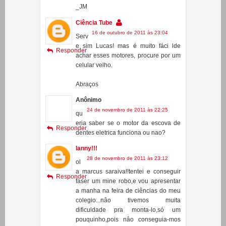
Serv
e sim Lucas! mas é muito fáci lde
Responder
achar esses motores, procure por um
celular velho.
Abraços
Anônimo
24 de novembro de 2011 às 22:25
qu
eria saber se o motor da escova de
Responder
dentes eletrica funciona ou nao?
lanny!!!
28 de novembro de 2011 às 23:12
ol
a marcus saraiva!!tentei e conseguir
Responder
faser um mine robo,e vou apresentar
a manha na feira de ciências do meu
colegio...nâo tivemos muita
dificuldade pra monta-lo,só um
pouquinho,pois nâo conseguia-mos
faze-lo andar,mas tentamos,erremos
muito,assim como disse vc,só na base
das tentativamas e dos erro q ajente
conssegue...obrigada pela as