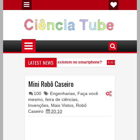
LATEST NEWS
mentos químicos diferentes existem no smartphone?
Veja o que acon
9:41 PM
e uma anta?
Experiências de Física - Eletricidade Estática
7:09 PM
5:32 PM
Mini Robô Caseiro
100
Engenharias
,
Faça você
mesmo
,
feira de ciências
,
Invenções
,
Mais Vistos
,
Robô
Caseiro
20:10