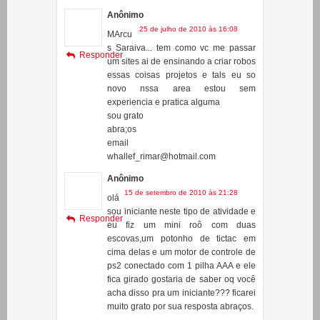
s Saraiva... tem como vc me passar
Responder
um sites ai de ensinando a criar robos
essas coisas projetos e tals eu so
novo nssa area estou sem
experiencia e pratica alguma
sou grato
abra;os
email
whallef_rimar@hotmail.com
Anônimo
15 de setembro de 2010 às 21:28
olá
sou iniciante neste tipo de atividade e
Responder
eu fiz um mini roô com duas
escovas,um potonho de tictac em
cima delas e um motor de controle de
ps2 conectado com 1 pilha AAA e ele
fica girado gostaria de saber oq você
acha disso pra um iniciante??? ficarei
muito grato por sua resposta abraços.
Ciência Tube
15 de setembro de 2010 às 21:58
Pa
ra um iniciante vc mandou muito bem!