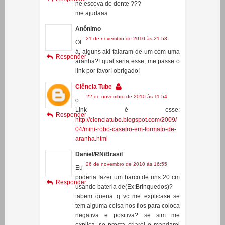
21 de novembro de 2010 às 21:53
Ol
á, alguns aki falaram de um com uma
Responder
aranha?! qual seria esse, me passe o
link por favor! obrigado!
Ciência Tube
22 de novembro de 2010 às 11:54
o
Link é esse:
Responder
http://cienciatube.blogspot.com/2009/
04/mini-robo-caseiro-em-formato-de-
aranha.html
Daniel/RN/Brasil
26 de novembro de 2010 às 16:55
Eu
poderia fazer um barco de uns 20 cm
Responder
usando bateria de(Ex:Brinquedos)?
tabem queria q vc me explicase se
tem alguma coisa nos fios para coloca
negativa e positiva? se sim me
explica. se presta criarei e mandarei
um video pra vcs.Vlw...
tenho 12 anos rsrs muito novo mas
vou pedir ajuda a meus pais.