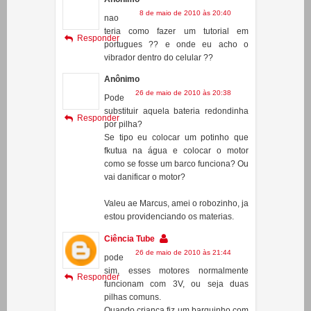
vibrador dentro do celular ??
Anônimo
26 de maio de 2010 às 20:38
Pode
substituir aquela bateria redondinha
Responder
por pilha?
Se tipo eu colocar um potinho que
fkutua na água e colocar o motor
como se fosse um barco funciona? Ou
vai danificar o motor?
Valeu ae Marcus, amei o robozinho, ja
estou providenciando os materias.
Ciência Tube
26 de maio de 2010 às 21:44
pode
sim, esses motores normalmente
Responder
funcionam com 3V, ou seja duas
pilhas comuns.
Quando criança fiz um barquinho com
um motor de carrinho de brinquedo,
ele funcionou por um bom tempo
antes de queimar, so num pode deixar