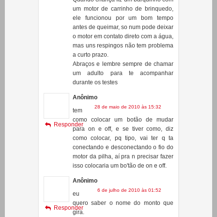
o motor em contato direto com a água,
mas uns respingos não tem problema
a curto prazo.
Abraços e lembre sempre de chamar
um adulto para te acompanhar
durante os testes
Anônimo
28 de maio de 2010 às 15:32
tem
como colocar um botão de mudar
Responder
para on e off, e se tiver como, diz
como colocar, pq tipo, vai ter q ta
conectando e desconectando o fio do
motor da pilha, aí pra n precisar fazer
isso colocaria um bo'tão de on e off.
Anônimo
6 de julho de 2010 às 01:52
eu
quero saber o nome do monto que
Responder
gira.
Anônimo
25 de julho de 2010 às 16:08
MArcu