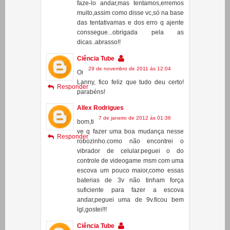
dicas..abrasso!!
Ciência Tube
29 de novembro de 2011 às 12:04
Oi
Lanny, fico feliz que tudo deu certo!
Responder
parabéns!
Allex Rodrigues
7 de janeiro de 2012 às 01:36
bom,ti
ve q fazer uma boa mudança nesse
Responder
robozinho.como não encontrei o
vibrador de celular.peguei o do
controle de videogame msm com uma
escova um pouco maior,como essas
baterias de 3v não tinham força
suficiente para fazer a escova
andar,peguei uma de 9v.ficou bem
lgl,gostei!!!
Ciência Tube
9 de janeiro de 2012 às 11:47
Oi
Alex!
Responder
Que bom que funcionou!