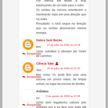
na outra.
Resultado: o robô segue na direção
que as cerdas absorveram menos
energia.
Galera Sem Noção
27 de julho de 2009 às 22:18
tem
como substituir a vibrador por motor
Responder
de carinhos
Ciência Tube
30 de julho de 2009 às 21:15
Sim,
tem como. Vc pode tbm usar uma
Responder
escova um pouco maior, de limpar
unhas, no lugar da escova de dentes.
Anônimo
9 de agosto de 2009 às 21:58
eu
achei bem legaltenho catorze ano
Responder
primeira vez q eu faço isso mais até
um celular muito velho q tem vibra cal
tbm pode ser usado ?
Unknown