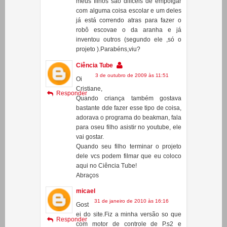
inventou outros (segundo ele ,só o
projeto ).Parabéns,viu?
Ciência Tube
3 de outubro de 2009 às 11:51
Oi
Cristiane,
Responder
Quando criança também gostava
bastante dde fazer esse tipo de coisa,
adorava o programa do beakman, fala
para oseu filho asistir no youtube, ele
vai gostar.
Quando seu filho terminar o projeto
dele vcs podem filmar que eu coloco
aqui no Ciência Tube!
Abraços
micael
31 de janeiro de 2010 às 16:16
Gost
ei do site.Fiz a minha versão so que
Responder
com motor de controle de P.s2 e
bateria e coloquei até uma
helice.valeu
micael