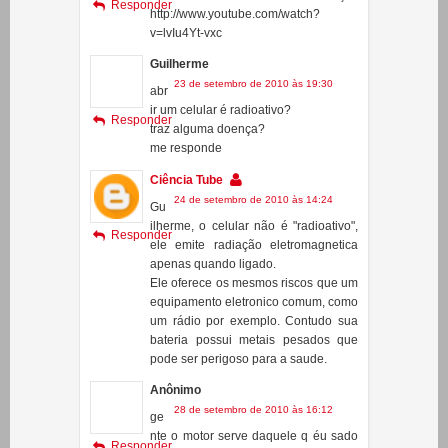
23 de setembro de 2010 às 19:30
abr
ir um celular é radioativo?
Responder
traz alguma doença?
me responde
Ciência Tube
24 de setembro de 2010 às 14:24
Gu
ilherme, o celular não é "radioativo",
Responder
ele emite radiação eletromagnetica
apenas quando ligado.
Ele oferece os mesmos riscos que um
equipamento eletronico comum, como
um rádio por exemplo. Contudo sua
bateria possui metais pesados que
pode ser perigoso para a saude.
Anônimo
28 de setembro de 2010 às 16:12
ge
nte o motor serve daquele q éu sado
Responder
ne escova de dente ???
me ajudaaa
Anônimo