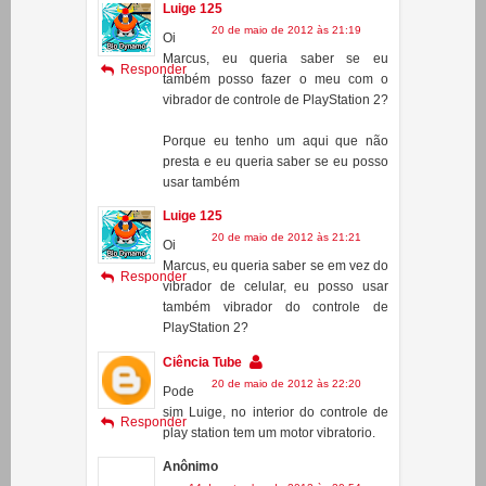
também posso fazer o meu com o
vibrador de controle de PlayStation 2?
Porque eu tenho um aqui que não
presta e eu queria saber se eu posso
usar também
Luige 125
20 de maio de 2012 às 21:21
Oi
Marcus, eu queria saber se em vez do
Responder
vibrador de celular, eu posso usar
também vibrador do controle de
PlayStation 2?
Ciência Tube
20 de maio de 2012 às 22:20
Pode
sim Luige, no interior do controle de
Responder
play station tem um motor vibratorio.
Anônimo
14 de setembro de 2012 às 20:54
te
m como fazer com um motor
Responder
maior?????? pfv responda me chamo
bruno.