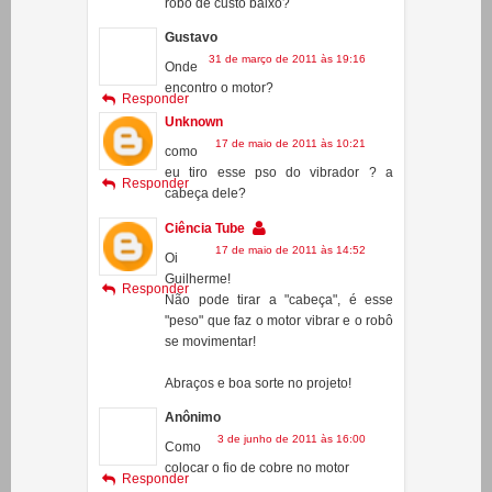
encontro o motor?
Responder
Unknown
17 de maio de 2011 às 10:21
como
eu tiro esse pso do vibrador ? a
Responder
cabeça dele?
Ciência Tube
17 de maio de 2011 às 14:52
Oi
Guilherme!
Responder
Não pode tirar a "cabeça", é esse
"peso" que faz o motor vibrar e o robô
se movimentar!
Abraços e boa sorte no projeto!
Anônimo
3 de junho de 2011 às 16:00
Como
colocar o fio de cobre no motor
Responder
Delavy
6 de junho de 2011 às 15:05
oi saraiva em qualquer celular eu
acho esse motor ?
Responder