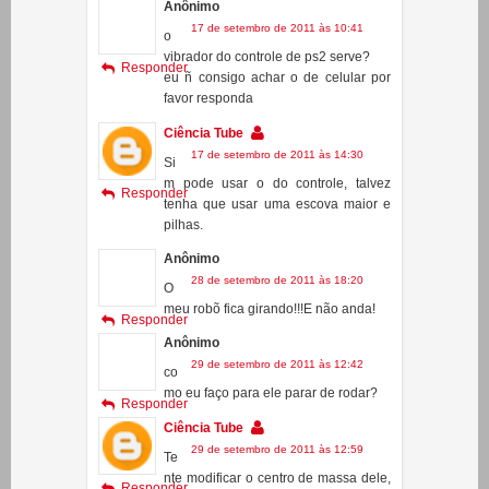
eu ñ consigo achar o de celular por
favor responda
Ciência Tube
17 de setembro de 2011 às 14:30
Si
m pode usar o do controle, talvez
Responder
tenha que usar uma escova maior e
pilhas.
Anônimo
28 de setembro de 2011 às 18:20
O
meu robõ fica girando!!!E não anda!
Responder
Anônimo
29 de setembro de 2011 às 12:42
co
mo eu faço para ele parar de rodar?
Responder
Ciência Tube
29 de setembro de 2011 às 12:59
Te
nte modificar o centro de massa dele,
Responder
cole o motor em outro ponto da
escova! Só vai conseguir na base da
tentativa e erro.