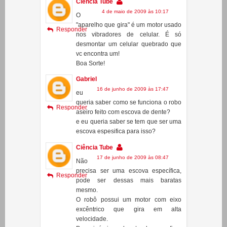
nos vibradores de celular. É só
desmontar um celular quebrado que
vc encontra um!
Boa Sorte!
Gabriel
16 de junho de 2009 às 17:47
eu
queria saber como se funciona o robo
Responder
aseiro feito com escova de dente?
e eu queria saber se tem que ser uma
escova espesifica para isso?
Ciência Tube
17 de junho de 2009 às 08:47
Não
precisa ser uma escova específica,
Responder
pode ser dessas mais baratas
mesmo.
O robô possui um motor com eixo
excêntrico que gira em alta
velocidade.
Por inércia ele tende a ficar
balançando de um lado para o outro.
As cerdas da escova amortecem o
movimento mais em uma direção que