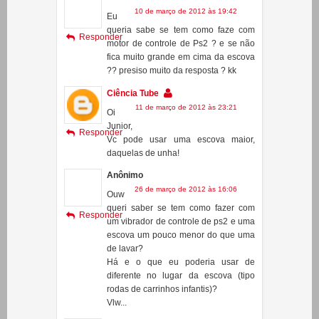
fica muito grande em cima da escova
?? presiso muito da resposta ? kk
Ciência Tube
11 de março de 2012 às 23:21
Oi
Junior,
Responder
Vc pode usar uma escova maior,
daquelas de unha!
Anônimo
26 de março de 2012 às 16:06
Ouw
queri saber se tem como fazer com
Responder
um vibrador de controle de ps2 e uma
escova um pouco menor do que uma
de lavar?
Há e o que eu poderia usar de
diferente no lugar da escova (tipo
rodas de carrinhos infantis)?
Vlw...
Luige 125
20 de maio de 2012 às 21:19
Oi
Marcus, eu queria saber se eu
Responder