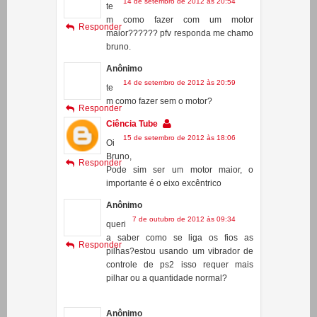
Anônimo
14 de setembro de 2012 às 20:59
te
m como fazer sem o motor?
Responder
Ciência Tube
15 de setembro de 2012 às 18:06
Oi
Bruno,
Responder
Pode sim ser um motor maior, o
importante é o eixo excêntrico
Anônimo
7 de outubro de 2012 às 09:34
queri
a saber como se liga os fios as
Responder
pilhas?estou usando um vibrador de
controle de ps2 isso requer mais
pilhar ou a quantidade normal?
Anônimo
7 de outubro de 2012 às 09:44
Este
comentário foi removido pelo autor.
Responder