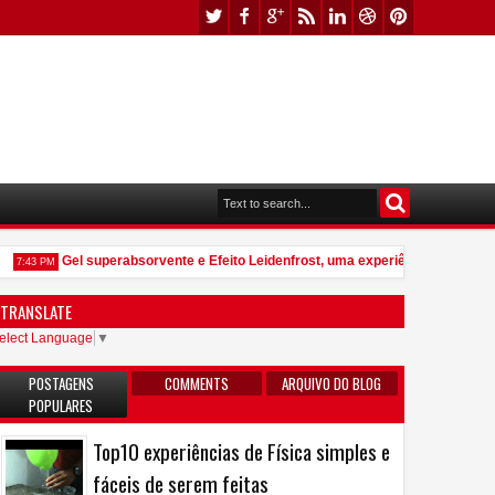
Gel superabsorvente e Efeito Leidenfrost, uma experiência que vale po
7:43 PM
TRANSLATE
elect Language
▼
POSTAGENS
COMMENTS
ARQUIVO DO BLOG
POPULARES
Top10 experiências de Física simples e
fáceis de serem feitas