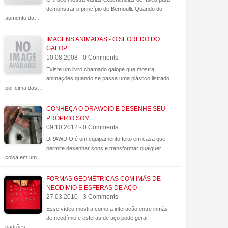
demonstrar o princípio de Bernoulli: Quando do
aumento da…
IMAGENS ANIMADAS - O SEGREDO DO
GALOPE
10.08.2008 - 0 Comments
Existe um livro chamado galope que mostra
animações quando se passa uma plástico listrado
por cima das…
CONHEÇA O DRAWDIO E DESENHE SEU
PRÓPRIO SOM
09.10.2012 - 0 Comments
DRAWDIO é um equipamento feito em casa que
permite desenhar sons e transformar qualquer
coisa em um…
FORMAS GEOMÉTRICAS COM IMÃS DE
NEODÍMIO E ESFERAS DE AÇO
27.03.2010 - 3 Comments
Esse vídeo mostra como a interação entre inmãs
de neodímio e esferas de aço pode gerar
padrões…