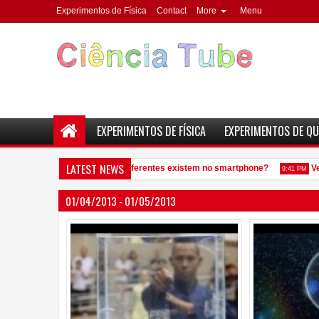
Experimentos de Física
Contact
More
Menu
EXPERIMENTOS DE FÍSICA
EXPERIMENTOS DE QU
LATEST NEWS
uantos elementos químicos diferentes existem no smartphone?
Veja
9:41 PM
01/04/2013 - 01/05/2013