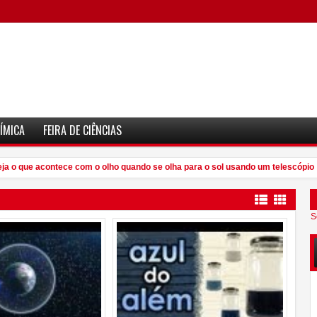
ÍMICA
FEIRA DE CIÊNCIAS
 o que acontece com o olho quando se olha para o sol usando um telescópio
S