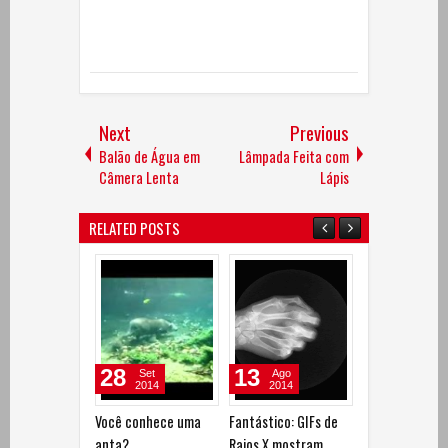
Next
Previous
Balão de Água em
Lâmpada Feita com
Câmera Lenta
Lápis
RELATED POSTS
28
13
06
Set
Ago
Ago
2014
2014
2014
Você conhece uma
Fantástico: GIFs de
Como os anima
anta?
Raios X mostram
enxergam o m