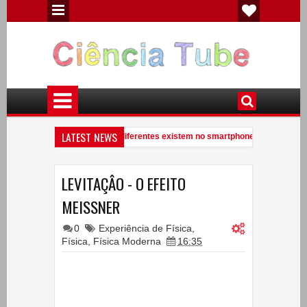
LATEST NEWS
Quantos elementos químicos diferentes existem no smartphone?
Ve
9:41 PM
Você conhece uma anta?
Experiências de Física - Eletricidade Estát
7:09 PM
LEVITAÇÂO - O EFEITO
MEISSNER
0
Experiência de Física
,
Física
,
Física Moderna
16:35