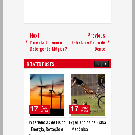
Next
Previous
Pimenta do reino e
Estrela de Palito de
Detergente: Mágica?
Dente
RELATED POSTS
17
17
20
Ago
Ago
Ago
2014
2014
2014
Experiências de Física
Experiências de Física
Experiências de
- Energia, Rotação e
- Mecânica
- Eletricidade