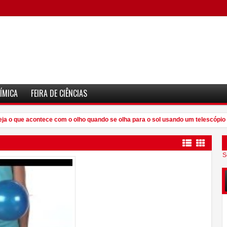
ÍMICA
FEIRA DE CIÊNCIAS
a o que acontece com o olho quando se olha para o sol usando um telescópio
S