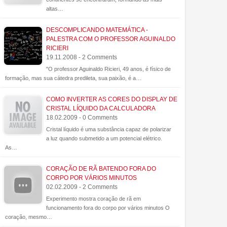
altas…
DESCOMPLICANDO MATEMÁTICA -
PALESTRA COM O PROFESSOR AGUINALDO
RICIERI
19.11.2008 - 2 Comments
"O professor Aguinaldo Ricieri, 49 anos, é físico de
formação, mas sua cátedra predileta, sua paixão, é a…
COMO INVERTER AS CORES DO DISPLAY DE
CRISTAL LÍQUIDO DA CALCULADORA
18.02.2009 - 0 Comments
Cristal líquido é uma substância capaz de polarizar
a luz quando submetido a um potencial elétrico.
As…
CORAÇÃO DE RÃ BATENDO FORA DO
CORPO POR VÁRIOS MINUTOS
02.02.2009 - 2 Comments
Experimento mostra coração de rã em
funcionamento fora do corpo por vários minutos O
coração, mesmo…