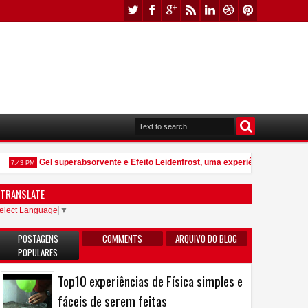
Gel superabsorvente e Efeito Leidenfrost, uma experiência que vale p
7:43 PM
TRANSLATE
elect Language
▼
POSTAGENS
COMMENTS
ARQUIVO DO BLOG
POPULARES
Top10 experiências de Física simples e
fáceis de serem feitas