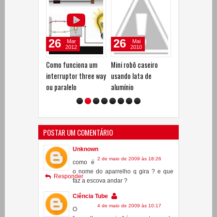
26
21
14
Mai
Nov
Set
2010
2009
2009
Mini robô caseiro
Experiência de Física
Diamagnetism
usando lata de
para feira de
Grafita pirolíti
alumínio
ciências: Reflexão
motor homopol
total da luz e fibra
optica
POSTAR UM COMENTÁRIO
Unknown
2 de maio de 2009 às 18:26
como é
o nome do aparrelho q gira ? e que
Responder
faz a escova andar ?