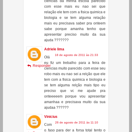
18 de agosto de 2011 às 21:29
bom
eu fiz um trabalho pra feira de
Responder
ciencias da minha escola parecido
com esse mais eu nao sei que
relação ele tem com a fisica quimica e
biologia e se tem alguma relação
mais eu precisava saber pra onteem
sabe porque amanha tenho que
apresentar preciso muito da sua
ajuda ???????
Adriele lima
18 de agosto de 2011 às 21:33
Olá
eu fiz um trebalho para a feira de
Responder
ciencias muito parecido com esse seu
robo mais eu nao sei a relção que ele
tem com a fisica quimica e biologia e
se tem alguma relção mais tipo eu
preciso que vc me ajude pra
onteeeeem porque vou apresentar
amanhaa e precisava muito da sua
ajudaa ??????
Vinicius