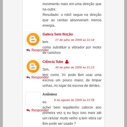
Por inércia ele tende a ficar
balançando de um lado para o outro.
As cerdas da escova amortecem o
movimento mais em uma direção que
na outra.
Resultado: o robô segue na direção
que as cerdas absorveram menos
energia.
Galera Sem Noção
27 de julho de 2009 às 22:18
tem
como substituir a vibrador por motor
Responder
de carinhos
Ciência Tube
30 de julho de 2009 às 21:15
Sim,
tem como. Vc pode tbm usar uma
Responder
escova um pouco maior, de limpar
unhas, no lugar da escova de dentes.
Anônimo
9 de agosto de 2009 às 21:58
eu
achei bem legaltenho catorze ano
Responder
primeira vez q eu faço isso mais até