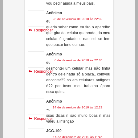
explica. se presta criarei e mandarei
um video pra vcs.Vlw...
tenho 12 anos rsrs muito novo mas
vou pedir ajuda a meus pais.
Anônimo
28 de novembro de 2010 às 22:39
eu
queria saber como eu tiro o aparelho
Responder
que gira do celular quebrado, do meu
celular é grudado e nao sei se tem
que puxar forte ou nao.
Anônimo
6 de dezembro de 2010 às 22:04
eu
desmontei um celular mas não tinha
Responder
dentro dele nada só a placa.. comvou
encontar?? so em celulares antigoes
é?? por favor meu trabalho épara
essa quinta...
Anônimo
14 de dezembro de 2010 às 12:22
~e
ssas dicas ñ são muito boas ñ mas
Responder
valeu a intençao