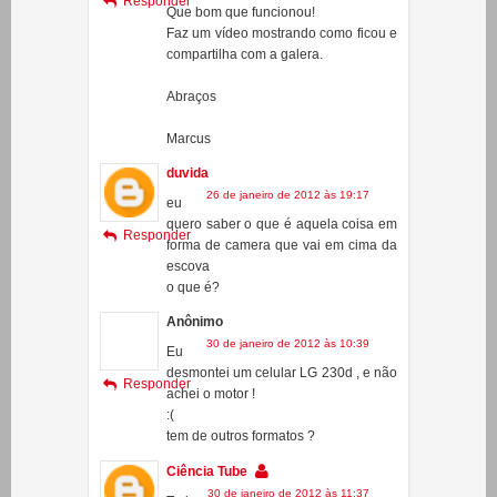
9 de janeiro de 2012 às 11:47
Oi
Alex!
Responder
Que bom que funcionou!
Faz um vídeo mostrando como ficou e
compartilha com a galera.
Abraços
Marcus
duvida
26 de janeiro de 2012 às 19:17
eu
quero saber o que é aquela coisa em
Responder
forma de camera que vai em cima da
escova
o que é?
Anônimo
30 de janeiro de 2012 às 10:39
Eu
desmontei um celular LG 230d , e não
Responder
achei o motor !
:(
tem de outros formatos ?