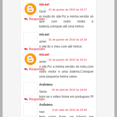
bateria e coloquei até uma
helice.valeu
micael
31 de janeiro de 2010 às 16:17
Gost
ei muito do site.Fiz a minha versão só
Responder
que com outro motor e
bateria,coloquei até uma helice.
micael
31 de janeiro de 2010 às 16:18
amei
o site.fiz o meu com até helice.
Responder
micael
31 de janeiro de 2010 às 16:21
amei
o site.Fiz a minha versão do robo,com
Responder
outro motor e uma bateria.Coloquei
uma pequena helice.valeu
Anônimo
18 de abril de 2010 às 18:04
Seria
bom se o video fosse em portugues !!!!
Responder
Anônimo