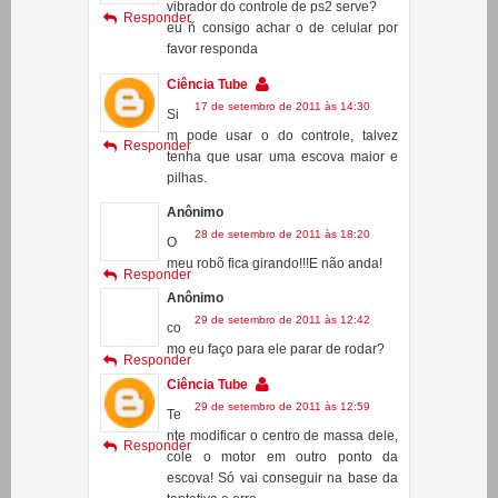
Anônimo
17 de setembro de 2011 às 10:41
o
vibrador do controle de ps2 serve?
Responder
eu ñ consigo achar o de celular por
favor responda
Ciência Tube
17 de setembro de 2011 às 14:30
Si
m pode usar o do controle, talvez
Responder
tenha que usar uma escova maior e
pilhas.
Anônimo
28 de setembro de 2011 às 18:20
O
meu robõ fica girando!!!E não anda!
Responder
Anônimo
29 de setembro de 2011 às 12:42
co
mo eu faço para ele parar de rodar?
Responder
Ciência Tube
29 de setembro de 2011 às 12:59
Te
nte modificar o centro de massa dele,
Responder