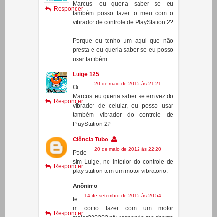
Luige 125
20 de maio de 2012 às 21:19
Oi
Marcus, eu queria saber se eu
Responder
também posso fazer o meu com o
vibrador de controle de PlayStation 2?
Porque eu tenho um aqui que não
presta e eu queria saber se eu posso
usar também
Luige 125
20 de maio de 2012 às 21:21
Oi
Marcus, eu queria saber se em vez do
Responder
vibrador de celular, eu posso usar
também vibrador do controle de
PlayStation 2?
Ciência Tube
20 de maio de 2012 às 22:20
Pode
sim Luige, no interior do controle de
Responder
play station tem um motor vibratorio.
Anônimo