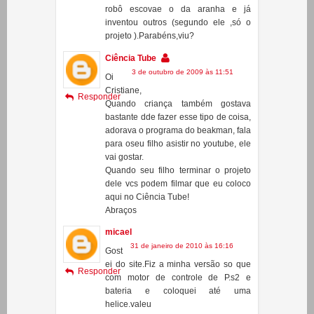
meus filhos são difíceis de empolgar
com alguma coisa escolar e um deles
já está correndo atras para fazer o
robô escovae o da aranha e já
inventou outros (segundo ele ,só o
projeto ).Parabéns,viu?
Ciência Tube
3 de outubro de 2009 às 11:51
Oi
Cristiane,
Responder
Quando criança também gostava
bastante dde fazer esse tipo de coisa,
adorava o programa do beakman, fala
para oseu filho asistir no youtube, ele
vai gostar.
Quando seu filho terminar o projeto
dele vcs podem filmar que eu coloco
aqui no Ciência Tube!
Abraços
micael
31 de janeiro de 2010 às 16:16
Gost
ei do site.Fiz a minha versão so que
Responder
com motor de controle de P.s2 e