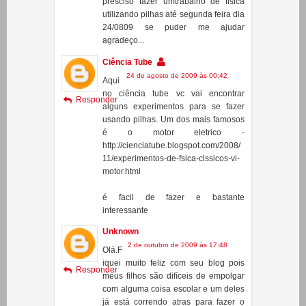
23 de agosto de 2009 às 12:23
Oi
gostei muito doro aranha mas eu
Responder
presciso fazer umtrabalho de fisica
utilizando pilhas até segunda feira dia
24/0809 se puder me ajudar
agradeço...
Ciência Tube
24 de agosto de 2009 às 00:42
Aqui
no ciência tube vc vai encontrar
Responder
alguns experimentos para se fazer
usando pilhas. Um dos mais famosos
é o motor eletrico -
http://cienciatube.blogspot.com/2008/
11/experimentos-de-fsica-clssicos-vi-
motor.html
é facil de fazer e bastante
interessante
Unknown
2 de outubro de 2009 às 17:48
Olá.F
iquei muito feliz com seu blog pois
Responder