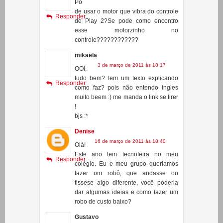
JCG-100
16 de dezembro de 2010 às 11:45
Po
de usar o motor que vibra do controle
Responder
de Play 2?Se pode como encontro
esse motorzinho no
controle????????????
mikaela
3 de março de 2011 às 18:17
OOi,
tudo bem? tem um texto explicando
Responder
como faz? pois não entendo ingles
muito beem :) me manda o link se tirer
!
bjs :*
Denise
16 de março de 2011 às 18:40
Olá!
Este ano tem tecnofeira no meu
Responder
colégio. Eu e meu grupo queriamos
fazer um robô, que andasse ou
fissese algo diferente, você poderia
dar algumas ideias e como fazer um