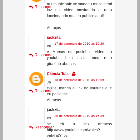
Ciência Tube
15 de setembro de 2010 às 21:58
Pa
ra um iniciante vc mandou muito bem!
Responder
faz um video mostrando o robo
funcionando que eu publico aqui!
Abraços
jackzita
17 de setembro de 2010 às 19:20
ea
e Marcus eu postei o video no
Responder
youtube bota assim meu robo
giratório abraços.
Ciência Tube
18 de setembro de 2010 às 19:09
Ja
ckzita, manda o link do youtube que
Responder
eu posto sim!
Abraços
jackzita
20 de setembro de 2010 às 15:39
es
se eh o link abraços