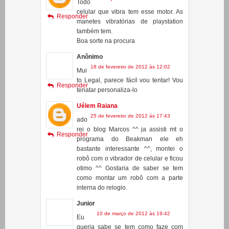
Ciência Tube
30 de janeiro de 2012 às 11:37
Todo
celular que vibra tem esse motor. As
Responder
manetes vibratórias de playstation
também tem.
Boa sorte na procura
Anônimo
18 de fevereiro de 2012 às 12:02
Mui
to Legal, parece fácil vou tentar! Vou
Responder
tenatar personaliza-lo
Uélem Raiana
25 de fevereiro de 2012 às 17:43
ado
rei o blog Marcos ^^ ja assisti mt o
Responder
programa do Beakman ele eh
bastante interessante ^^, montei o
robô com o vibrador de celular e ficou
otimo ^^ Gostaria de saber se tem
como montar um robô com a parte
interna do relogio.
Junior