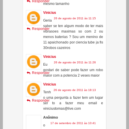
26 de agosto de 2011 às 11:10
Com
o faso para der a forsa total tento o
Responder
mesmo tamanho
Vinicius
26 de agosto de 2011 às 11:15
Geria
saber se ten algum modo de ter mais
Responder
vibrasoes maximas so com 2 ou
menos baterias ? Sou um menino de
11 apaichonado por ciencia tube ja fis
30robos cazeiros
Vinicius
26 de agosto de 2011 às 11:26
Eu
gostari de saber pode fazer um robo
Responder
maior com a potencia 2 veses maior
Vinicius
26 de agosto de 2011 às 18:13
Tenh
o uma pergunta a fazer tem um lugar
Responder
ser to a fazer meu email e
viniciustomas@live.com