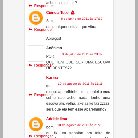
Delavy
6 de junho de 2011 às 15:05
oi saraiva em qualquer celular eu
acho esse motor ?
Responder
Ciência Tube
6 de junho de 2011 às 17:32
Sim,
em qualquer celular que vibra!
Responder
Abraços!
Anônimo
3 de julho de 2011 às 23:32
POR
QUE TEM QUE SER UMA ESCOVA
Responder
DE DENTES??
Karina
10 de agosto de 2011 às 11:11
qual
e esse aparelhinho.. desmontei o meu
Responder
cel e nao achei nada, tenho uma
escova aki, velha, akelas ke faz zzzzz,
sera que ela tem esse aparelhinho?
Adriele lima