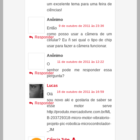
Não sei responder a sua pergunta,
sugiro que procure na internet sobre
inteligencia artificial, esse pode ser
um excelente tema para uma feira de
ciências!
Anônimo
9 de outubro de 2011 às 23:36
Então
como posso usar a câmera de um
Responder
celular? Eu ñ sei qual o tipo de chip
usar para fazer a câmera funcionar.
Anônimo
11 de outubro de 2011 às 12:22
O
senhor pode me responder essa
Responder
pergunta?
Lucas
16 de outubro de 2011 às 16:59
Olá
sou novo aki e gostaria de saber se
Responder
esse motor serve
http://produto.mercadolivre.com.br/ML
B-203729318-micro-motor-vibratorio-
projeto-pic-robotica-microcontrolador-