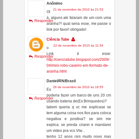
ne escova de dente ???
me ajudaaa
Anônimo
21 de novembro de 2010 às 21:53
Ol
á, alguns aki falaram de um com uma
Responder
aranha?! qual seria esse, me passe o
link por favor! obrigado!
Ciência Tube
22 de novembro de 2010 às 11:54
o
Link é esse:
Responder
http://cienciatube.blogspot.com/2009/
04/mini-robo-caseiro-em-formato-de-
aranha.html
Daniel/RN/Brasil
26 de novembro de 2010 às 16:55
Eu
poderia fazer um barco de uns 20 cm
Responder
usando bateria de(Ex:Brinquedos)?
tabem queria q vc me explicase se
tem alguma coisa nos fios para coloca
negativa e positiva? se sim me