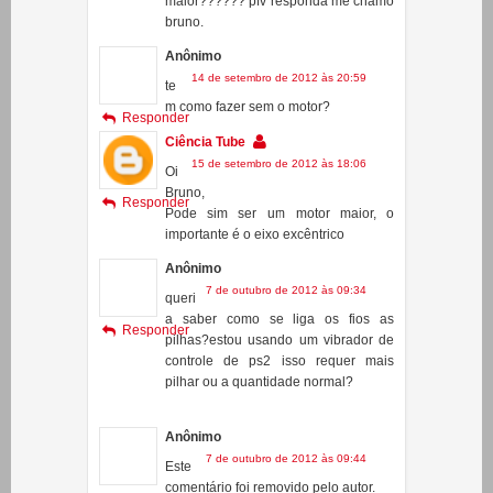
14 de setembro de 2012 às 20:54
te
m como fazer com um motor
Responder
maior?????? pfv responda me chamo
bruno.
Anônimo
14 de setembro de 2012 às 20:59
te
m como fazer sem o motor?
Responder
Ciência Tube
15 de setembro de 2012 às 18:06
Oi
Bruno,
Responder
Pode sim ser um motor maior, o
importante é o eixo excêntrico
Anônimo
7 de outubro de 2012 às 09:34
queri
a saber como se liga os fios as
Responder
pilhas?estou usando um vibrador de
controle de ps2 isso requer mais
pilhar ou a quantidade normal?
Anônimo