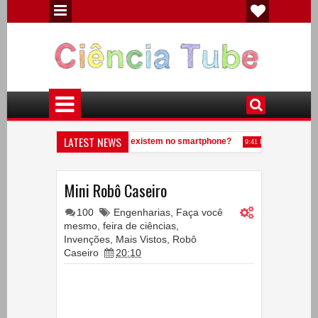
LATEST NEWS
entos químicos diferentes existem no smartphone?
Veja o que acon
9:41 PM
e uma anta?
Experiências de Física - Eletricidade Estática
7:09 PM
5:32 PM
Mini Robô Caseiro
100
Engenharias
,
Faça você
mesmo
,
feira de ciências
,
Invenções
,
Mais Vistos
,
Robô
Caseiro
20:10