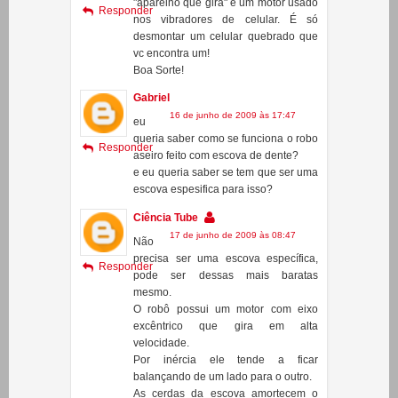
Ciência Tube
4 de maio de 2009 às 10:17
O
"aparelho que gira" é um motor usado
Responder
nos vibradores de celular. É só
desmontar um celular quebrado que
vc encontra um!
Boa Sorte!
Gabriel
16 de junho de 2009 às 17:47
eu
queria saber como se funciona o robo
Responder
aseiro feito com escova de dente?
e eu queria saber se tem que ser uma
escova espesifica para isso?
Ciência Tube
17 de junho de 2009 às 08:47
Não
precisa ser uma escova específica,
Responder
pode ser dessas mais baratas
mesmo.
O robô possui um motor com eixo
excêntrico que gira em alta
velocidade.