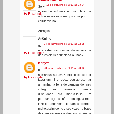
_JM
Ciência Tube
16 de outubro de 2011 às 23:04
Serv
e sim Lucas! mas é muito fáci lde
Responder
achar esses motores, procure por um
celular velho.
Abraços
Anônimo
24 de novembro de 2011 às 22:25
qu
eria saber se o motor da escova de
Responder
dentes eletrica funciona ou nao?
lanny!!!
28 de novembro de 2011 às 23:12
ol
a marcus saraiva!!tentei e conseguir
Responder
faser um mine robo,e vou apresentar
a manha na feira de ciências do meu
colegio...nâo tivemos muita
dificuldade pra monta-lo,só um
pouquinho,pois nâo conseguia-mos