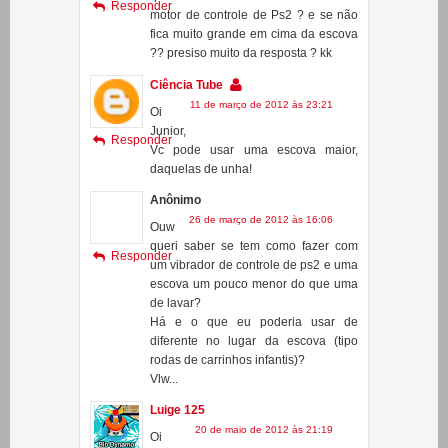
10 de março de 2012 às 19:42
Eu
queria sabe se tem como faze com
Responder
motor de controle de Ps2 ? e se não
fica muito grande em cima da escova
?? presiso muito da resposta ? kk
Ciência Tube
11 de março de 2012 às 23:21
Oi
Junior,
Responder
Vc pode usar uma escova maior,
daquelas de unha!
Anônimo
26 de março de 2012 às 16:06
Ouw
queri saber se tem como fazer com
Responder
um vibrador de controle de ps2 e uma
escova um pouco menor do que uma
de lavar?
Há e o que eu poderia usar de
diferente no lugar da escova (tipo
rodas de carrinhos infantis)?
Vlw...