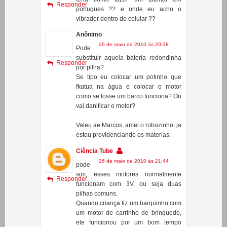
8 de maio de 2010 às 20:40
nao
teria como fazer um tutorial em
Responder
portugues ?? e onde eu acho o
vibrador dentro do celular ??
Anônimo
26 de maio de 2010 às 20:38
Pode
substituir aquela bateria redondinha
Responder
por pilha?
Se tipo eu colocar um potinho que
fkutua na água e colocar o motor
como se fosse um barco funciona? Ou
vai danificar o motor?
Valeu ae Marcus, amei o robozinho, ja
estou providenciando os materias.
Ciência Tube
26 de maio de 2010 às 21:44
pode
sim, esses motores normalmente
Responder
funcionam com 3V, ou seja duas
pilhas comuns.
Quando criança fiz um barquinho com