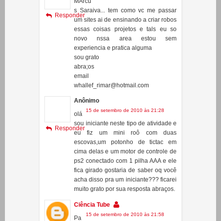
Anônimo
25 de julho de 2010 às 16:08
MArcu
s Saraiva... tem como vc me passar
Responder
um sites ai de ensinando a criar robos
essas coisas projetos e tals eu so
novo nssa area estou sem
experiencia e pratica alguma
sou grato
abra;os
email
whallef_rimar@hotmail.com
Anônimo
15 de setembro de 2010 às 21:28
olá
sou iniciante neste tipo de atividade e
Responder
eu fiz um mini roô com duas
escovas,um potonho de tictac em
cima delas e um motor de controle de
ps2 conectado com 1 pilha AAA e ele
fica girado gostaria de saber oq você
acha disso pra um iniciante??? ficarei
muito grato por sua resposta abraços.