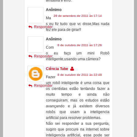
cole o motor em outro ponto da
escova! Só vai conseguir na base da
tentativa e erro.
Anônimo
29 de setembro de 2011 às 17:14
Ma
s eu fiz tudo que vc disse,Mas nada
Responder
fez ele para de girar!!
Anônimo
8 de outubro de 2011 às 17:26
Com
o eu faço um mini Robô
Responder
inteligente,usando uma câmera?
Ciência Tube
8 de outubro de 2011 às 22:48
Fazer
um robô inteligente é uma coisa que
Responder
os cientistas estão tentando fazer a
muito tempo e ainda não
conseguiram, mas os estudos estão
avançando e já existem diversos
robôs que usam a inteligencia
artificial para resolver problemas.