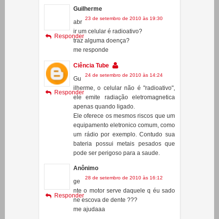
Responder
http://www.youtube.com/watch?
v=lvIu4Yt-vxc
Guilherme
23 de setembro de 2010 às 19:30
abr
ir um celular é radioativo?
Responder
traz alguma doença?
me responde
Ciência Tube
24 de setembro de 2010 às 14:24
Gu
ilherme, o celular não é "radioativo",
Responder
ele emite radiação eletromagnetica
apenas quando ligado.
Ele oferece os mesmos riscos que um
equipamento eletronico comum, como
um rádio por exemplo. Contudo sua
bateria possui metais pesados que
pode ser perigoso para a saude.
Anônimo
28 de setembro de 2010 às 16:12
ge
nte o motor serve daquele q éu sado
Responder