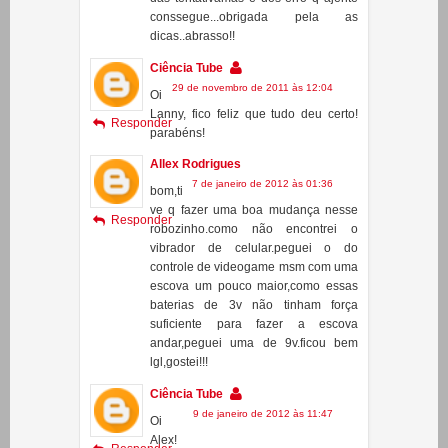
faze-lo andar,mas tentamos,erremos
muito,assim como disse vc,só na base
das tentativamas e dos erro q ajente
conssegue...obrigada pela as
dicas..abrasso!!
Ciência Tube
29 de novembro de 2011 às 12:04
Oi
Lanny, fico feliz que tudo deu certo!
Responder
parabéns!
Allex Rodrigues
7 de janeiro de 2012 às 01:36
bom,ti
ve q fazer uma boa mudança nesse
Responder
robozinho.como não encontrei o
vibrador de celular.peguei o do
controle de videogame msm com uma
escova um pouco maior,como essas
baterias de 3v não tinham força
suficiente para fazer a escova
andar,peguei uma de 9v.ficou bem
lgl,gostei!!!
Ciência Tube