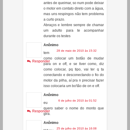
um motor de carrinho de brinquedo,
ele funcionou por um bom tempo
antes de queimar, so num pode deixar
o motor em contato direto com a água,
mas uns respingos não tem problema
a curto prazo.
Abraços e lembre sempre de chamar
um adulto para te acompanhar
durante os testes
Anônimo
28 de maio de 2010 às 15:32
tem
como colocar um botão de mudar
Responder
para on e off, e se tiver como, diz
como colocar, pq tipo, vai ter q ta
conectando e desconectando o fio do
motor da pilha, aí pra n precisar fazer
isso colocaria um bo'tão de on e off.
Anônimo
6 de julho de 2010 às 01:52
eu
quero saber o nome do monto que
Responder
gira.