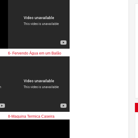
6- Fervendo Água em um Balão
8-Maquina Termica Caseira