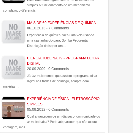
simples o funcionamento de um mecanismo
complexo, o diferencia…
MAIS DE 60 EXPERIÊNCIAS DE QUÍMICA
06.10.2013 - 7 Comments
Experiência de química: faça uma vela usando
uma castanha-do-pará. Bomba Fedorenta
Dissolução do isopor em…
CIÊNCIA TUBE NA TV - PROGRAMA OLHAR
DIGITAL
20.09.2009 - 0 Comments
Já faz muito tempo que assisto o programa olhar
digital nas tardes de domingo, sempre com
matérias…
EXPERIÊNCIA DE FÍSICA - ELETROSCÓPIO
SIMPLES
05.09.2012 - 0 Comments
Qual a vantagem de um dia seco, com umidade do
ar muito baixa? Pode até parecer que não existe
vantagem, mas…