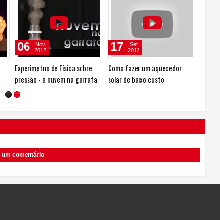
06
17
09
Nov
Set
2012
2012
Experimetno de Física sobre
Como fazer um aquecedor
Top 10
pressão - a nuvem na garrafa
solar de baixo custo
Sobre 
r um comentário