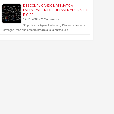
DESCOMPLICANDO MATEMÁTICA -
PALESTRA COM O PROFESSOR AGUINALDO
RICIERI
19.11.2008 - 2 Comments
"O professor Aguinaldo Ricieri, 49 anos, é físico de
formação, mas sua cátedra predileta, sua paixão, é a…