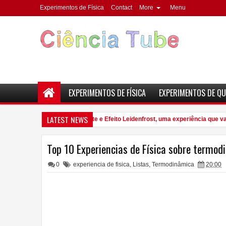
Experimentos de Física
Contact
More
Menu
EXPERIMENTOS DE FÍSICA
EXPERIMENTOS DE QU
LATEST NEWS
Gel superabsorvente e Efeito Leidenfrost, uma experiência que vale
7:43 PM
Top 10 Experiencias de Física sobre termod
0
experiencia de fisica
,
Listas
,
Termodinâmica
20:00