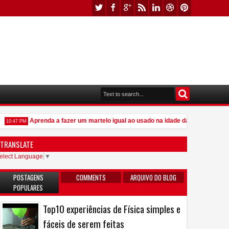
Aprenda a fazer um martelo igual ao usado na idade da pedra
10:47 PM
9:23 PM
TRANSLATE
elect Language
▼
POSTAGENS
COMMENTS
ARQUIVO DO BLOG
POPULARES
Top10 experiências de Física simples e
fáceis de serem feitas