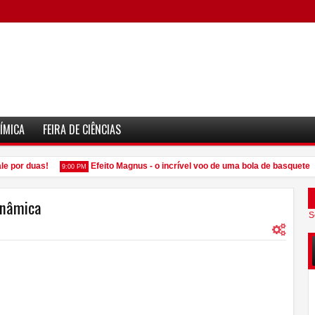
ÍMICA
FEIRA DE CIÊNCIAS
 por duas!
Efeito Magnus - o incrível voo de uma bola de basquete
9:00 PM
inâmica
S