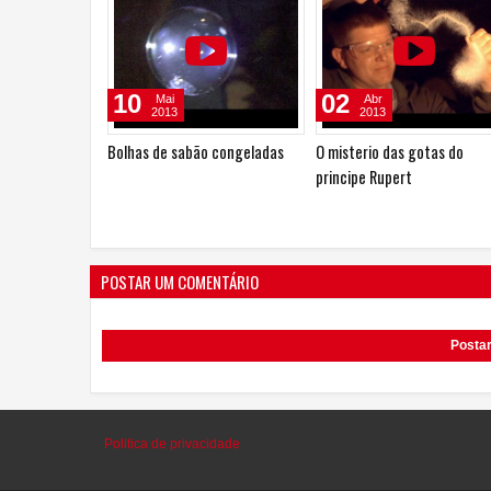
10
02
Mai
Abr
2013
2013
Bolhas de sabão congeladas
O misterio das gotas do
principe Rupert
POSTAR UM COMENTÁRIO
Posta
Politica de privacidade