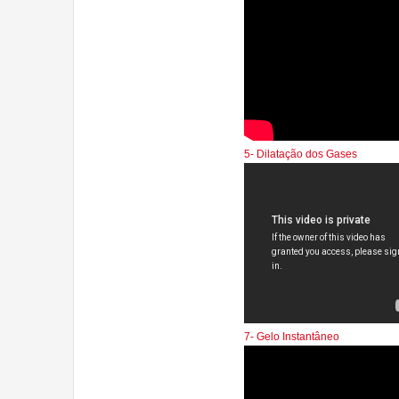
5- Dilatação dos Gases
7- Gelo Instantâneo