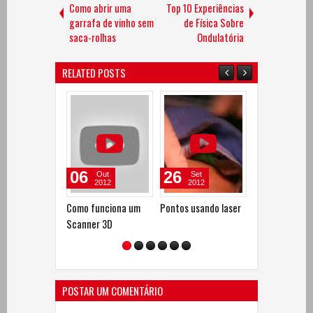
Como abrir uma
Top 10 Experiências
garrafa de vinho sem
de Física Sobre
saca-rolhas
Ondulatória
RELATED POSTS
06
26
06
Out
Set
Set
2012
2012
2012
Como funciona um
Pontos usando laser
O poder do Atr
Scanner 3D
POSTAR UM COMENTÁRIO