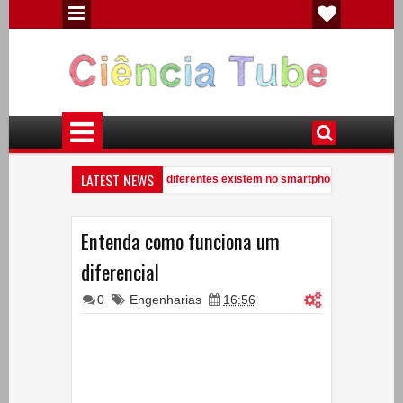
LATEST NEWS
Quantos elementos químicos diferentes existem no smartphone?
PM
9:41 PM
Você conhece uma anta?
Experiências de Física - Eletricidade Est
PM
7:09 PM
Entenda como funciona um
diferencial
0
Engenharias
16:56