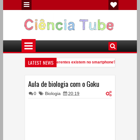
LATEST NEWS
Quantos elementos químicos diferentes existem no smartphone?
Vej
9:41 PM
Você conhece uma anta?
Experiências de Física - Eletricidade Estáti
7:09 PM
Aula de biologia com o Goku
0
Biologia
20:19