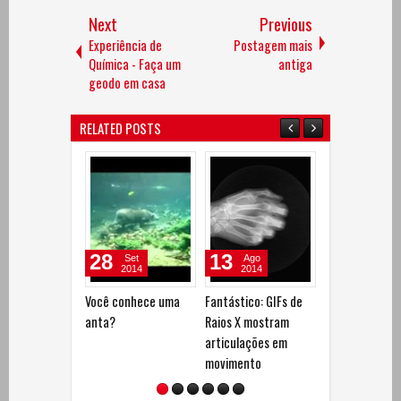
Next
Previous
Experiência de
Postagem mais
Química - Faça um
antiga
geodo em casa
RELATED POSTS
28
13
06
Set
Ago
Ago
2014
2014
2014
Você conhece uma
Fantástico: GIFs de
Como os anima
anta?
Raios X mostram
enxergam o m
articulações em
movimento