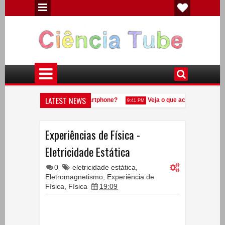
LATEST NEWS
cos diferentes existem no smartphone?
Veja o que acontece com o 
9:41 PM
?
Experiências de Física - Eletricidade Estática
Experiência
7:09 PM
5:32 PM
Experiências de Física -
Eletricidade Estática
0
eletricidade estática
,
Eletromagnetismo
,
Experiência de
Física
,
Física
19:09