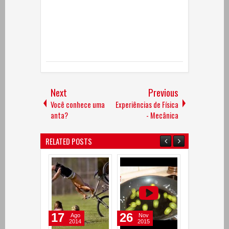
Next
Previous
Você conhece uma
Experiências de Física
anta?
- Mecânica
RELATED POSTS
17
26
17
Ago
Nov
Ago
2014
2015
2014