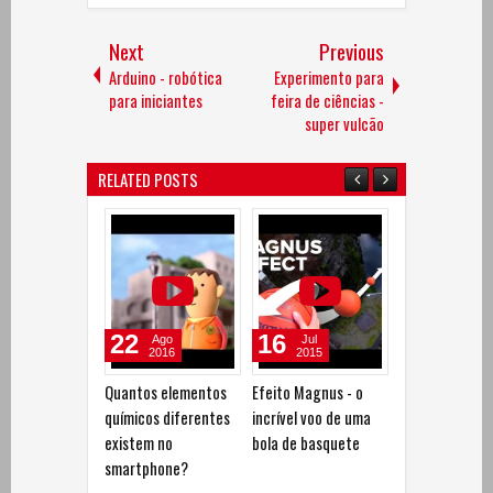
Next
Previous
Arduino - robótica
Experimento para
para iniciantes
feira de ciências -
super vulcão
RELATED POSTS
22
16
25
Ago
Jul
Jun
2016
2015
2015
Quantos elementos
Efeito Magnus - o
Aprenda a faz
químicos diferentes
incrível voo de uma
martelo igual 
existem no
bola de basquete
usado na idade
smartphone?
pedra