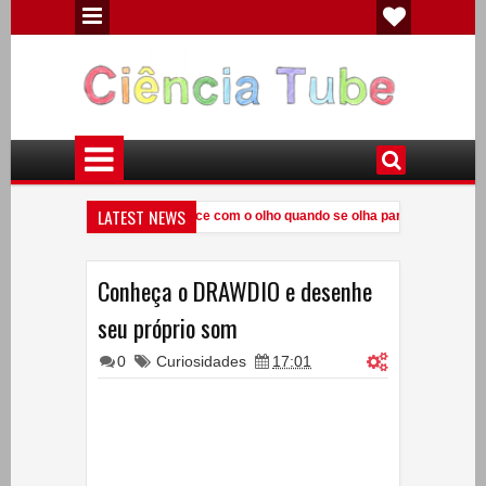
LATEST NEWS
ne?
Veja o que acontece com o olho quando se olha para o sol usando
9:41 PM
etricidade Estática
Experiências de Física - Mecânica
Exper
5:32 PM
5:19 PM
Conheça o DRAWDIO e desenhe
seu próprio som
0
Curiosidades
17:01