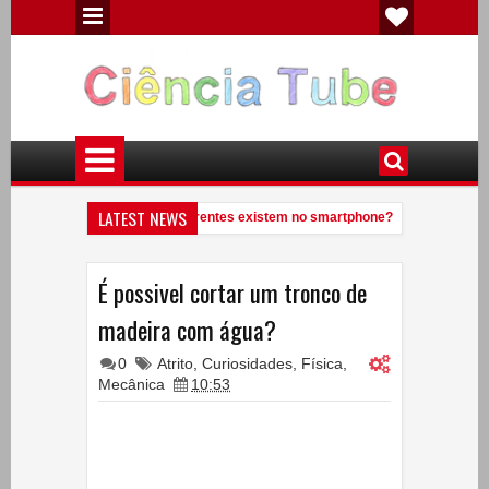
LATEST NEWS
antos elementos químicos diferentes existem no smartphone?
Veja 
9:41 PM
cê conhece uma anta?
Experiências de Física - Eletricidade Estática
7:09 PM
É possivel cortar um tronco de
madeira com água?
0
Atrito
,
Curiosidades
,
Física
,
Mecânica
10:53