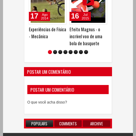
17
16
17
Ago
Jul
Ago
2014
2015
2014
Experiências de Física
Efeito Magnus - o
Experiências de
- Mecânica
incrível voo de uma
- Leis de Newto
bola de basquete
Inércia, atrito 
Centro de Mas
POSTAR UM COMENTÁRIO
POSTAR UM COMENTÁRIO
O que você acha disso?
POPULARS
COMMENTS
ARCHIVE