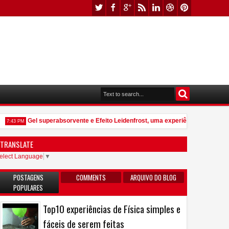
Gel superabsorvente e Efeito Leidenfrost, uma experiência que vale po
7:43 PM
TRANSLATE
elect Language
▼
POSTAGENS
COMMENTS
ARQUIVO DO BLOG
POPULARES
Top10 experiências de Física simples e
fáceis de serem feitas