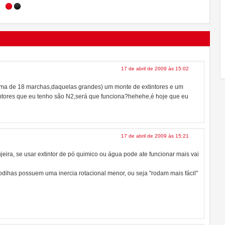
que vale por du
17 de abril de 2009 às 15:02
uma de 18 marchas,daquelas grandes) um monte de extintores e um
intores que eu tenho são N2,será que funciona?hehehe,é hoje que eu
17 de abril de 2009 às 15:21
eira, se usar extintor de pó quimico ou água pode ate funcionar mais vai
rodihas possuem uma inercia rotacional menor, ou seja "rodam mais fácil"