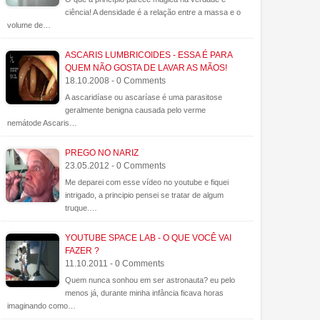
ciência! A densidade é a relação entre a massa e o
volume de…
ASCARIS LUMBRICOIDES - ESSA É PARA
QUEM NÃO GOSTA DE LAVAR AS MÃOS!
18.10.2008 - 0 Comments
A ascaridíase ou ascaríase é uma parasitose
geralmente benigna causada pelo verme
nemátode Ascaris…
PREGO NO NARIZ
23.05.2012 - 0 Comments
Me deparei com esse vídeo no youtube e fiquei
intrigado, a principio pensei se tratar de algum
truque.…
YOUTUBE SPACE LAB - O QUE VOCÊ VAI
FAZER ?
05
Mai
11.10.2011 - 0 Comments
2016
Quem nunca sonhou em ser astronauta? eu pelo
vente e Efeito
Veja o que acontece com o olho
menos já, durante minha infância ficava horas
ma experiência
quando se olha para o sol
imaginando como…