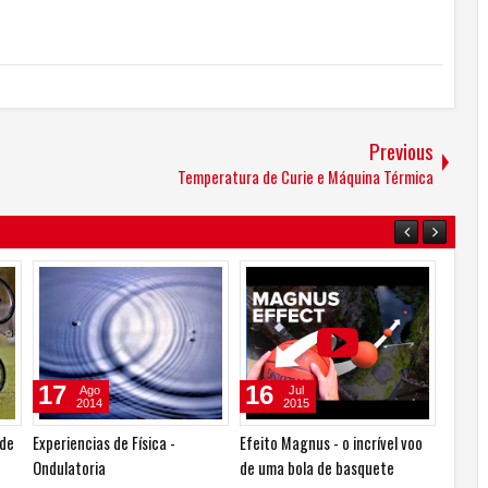
Previous
Temperatura de Curie e Máquina Térmica
7
20
26
Ago
Ago
Nov
2014
2014
2015
eriências de Física - Energia,
Experiências de Física -
Gel superabsor
ação e Gravidade
Eletricidade Estática
Leidenfrost, u