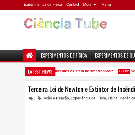
Experimentos de Física
Contact
More
Menu
EXPERIMENTOS DE FÍSICA
EXPERIMENTOS DE QU
LATEST NEWS
uantos elementos químicos diferentes existem no smartphone?
Veja
9:41 PM
Terceira Lei de Newton e Extintor de Incênd
5
Ação e Reação
,
Experiência de Física
,
Física
,
Mecânic