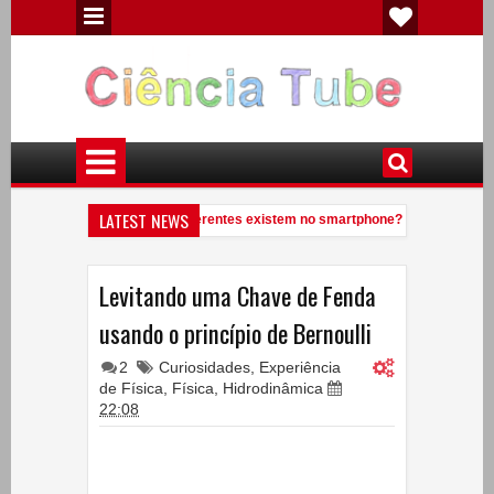
LATEST NEWS
uantos elementos químicos diferentes existem no smartphone?
Veja
9:41 PM
ocê conhece uma anta?
Experiências de Física - Eletricidade Estátic
7:09 PM
Levitando uma Chave de Fenda
usando o princípio de Bernoulli
2
Curiosidades
,
Experiência
de Física
,
Física
,
Hidrodinâmica
22:08