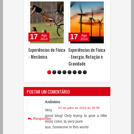
17
17
20
Ago
Ago
Ago
2014
2014
2014
Experiências de Física
Experiências de Física
Experiências de
- Mecânica
- Energia, Rotação e
- Eletricidade
Gravidade
Estática
POSTAR UM COMENTÁRIO
Anônimo
22 de julho de 2010 às 16:58
Very
good blog! Only trying to give a little
Responder
more color, ta very pure
ass: Someone in this world