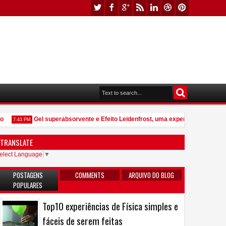
Gel superabsorvente e Efeito Leidenfrost, uma experiência que vale 
7:43 PM
TRANSLATE
elect Language
▼
POSTAGENS
COMMENTS
ARQUIVO DO BLOG
POPULARES
Top10 experiências de Física simples e
fáceis de serem feitas