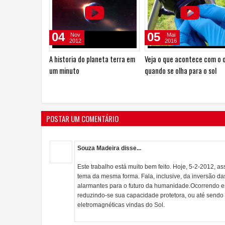
01
20
Abr
Ago
2013
2014
tece com o olho
Experiência de Física - Campo
Experiências de Física -
para o sol
Magnético Terrestre
Eletricidade Estática
scópio
POSTAR UM COMENTÁRIO
Souza Madeira disse...
Este trabalho está muito bem feito. Hoje, 5-2-2012, a
tema da mesma forma. Fala, inclusive, da inversão d
alarmantes para o futuro da humanidade.Ocorrendo ess
reduzindo-se sua capacidade protetora, ou até sendo
eletromagnéticas vindas do Sol.