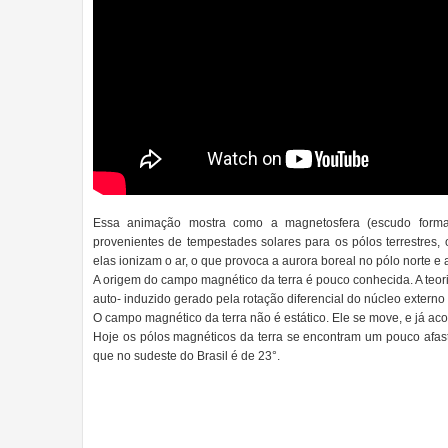
Essa animação mostra como a magnetosfera (escudo formad
provenientes de tempestades solares para os pólos terrestres,
elas ionizam o ar, o que provoca a aurora boreal no pólo norte e a
A origem do campo magnético da terra é pouco conhecida. A te
auto- induzido gerado pela rotação diferencial do núcleo externo d
O campo magnético da terra não é estático. Ele se move, e já ac
Hoje os pólos magnéticos da terra se encontram um pouco afast
que no sudeste do Brasil é de 23°.