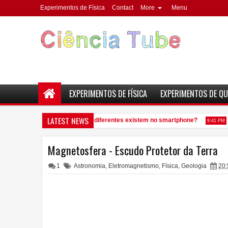
Experimentos de Física
Contact
More
Menu
EXPERIMENTOS DE FÍSICA
EXPERIMENTOS DE QU
LATEST NEWS
Quantos elementos químicos diferentes existem no smartphone?
Ve
9:41 PM
Magnetosfera - Escudo Protetor da Terra
1
Astronomia
,
Eletromagnetismo
,
Física
,
Geologia
20: