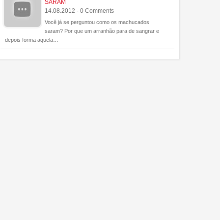
SARAM
14.08.2012 - 0 Comments
Você já se perguntou como os machucados
saram? Por que um arranhão para de sangrar e
11
Mar
Jan
2010
2009
depois forma aquela…
 Boreal Vista da Estação
Quais os perigos do Vento
al Internacional
Solar?