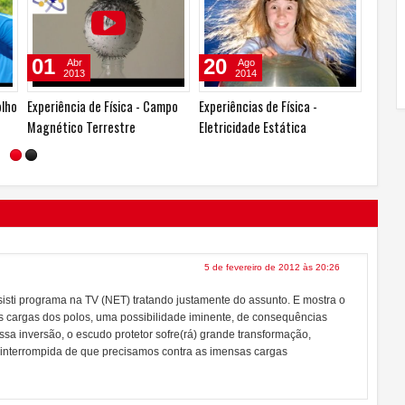
12
30
24
Abr
Mai
2012
2011
Bobina de Tesla, gaiola de
GPR - entenda como funciona o
Aurora
Faraday e muito rock'n roll
Georadar
Espaci
5 de fevereiro de 2012 às 20:26
ssisti programa na TV (NET) tratando justamente do assunto. E mostra o
as cargas dos polos, uma possibilidade iminente, de consequências
a inversão, o escudo protetor sofre(rá) grande transformação,
 interrompida de que precisamos contra as imensas cargas