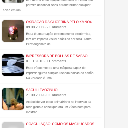
permite desenhar sons e transformar qualquer
coisa em um…
OXIDAÇÃO DA GLICERINA PELO KMNO4
09.08.2008 - 2 Comments
Essa é uma reação extremamente exotérmica,
tem um impacto visual e fácil de ser feita. Tanto
Permanganato de…
IMPRESSORA DE BOLHAS DE SABÃO
01.11.2010 - 1 Comments
Esse vídeo mostra uma máquina capaz de
imprimir figuras simples usando bolhas de sabão.
Na verdade é uma…
SAGUI-LEÃOZINHO
21.09.2009 - 0 Comments
Acabei de ver esse animalzinho no intervalo da
rede globo e achei que era um vídeo bom para
mostrar…
COAGULAÇÃO: COMO OS MACHUCADOS