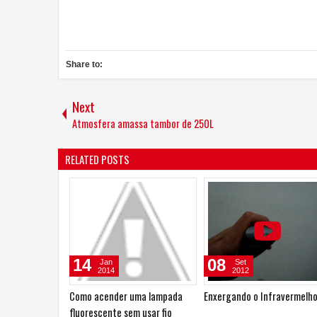
Share to:
Next
Atmosfera amassa tambor de 250L
RELATED POSTS
08
05
an
Set
Set
14
2012
2012
nder uma lampada
Enxergando o Infravermelho
Experiência de Física 
nte sem usar fio
Eletroscópio Simples