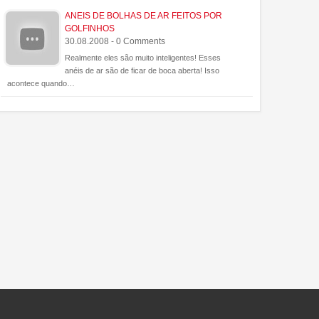
que vale por duas!
ANEIS DE BOLHAS DE AR FEITOS POR
GOLFINHOS
30.08.2008 - 0 Comments
Realmente eles são muito inteligentes! Esses
anéis de ar são de ficar de boca aberta! Isso
acontece quando…