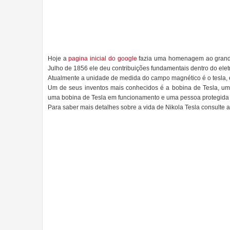
Hoje a
pagina inicial do google
fazia uma homenagem ao grande
Julho
de 1856 ele deu contribuições fundamentais dentro do
ele
Atualmente
a unidade de medida do campo magnético é o
tesla
,
Um de seus inventos mais conhecidos é a
bobina
de
Tesla
, um
uma bobina de
Tesla
em funcionamento e uma pessoa
protegida
Para saber mais detalhes sobre a vida de
Nikola
Tesla
consulte 