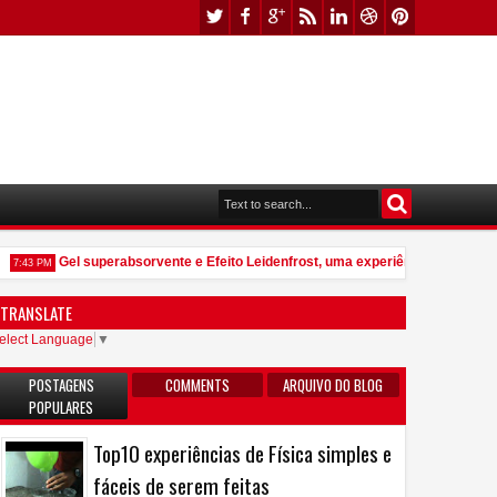
Gel superabsorvente e Efeito Leidenfrost, uma experiência que vale po
7:43 PM
TRANSLATE
elect Language
▼
POSTAGENS
COMMENTS
ARQUIVO DO BLOG
POPULARES
Top10 experiências de Física simples e
fáceis de serem feitas