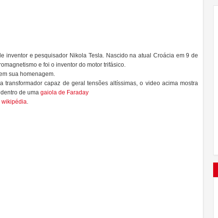
 inventor e pesquisador
Nikola
Tesla
. Nascido na
atual
Croácia
em 9 de
tromagnetismo
e foi o inventor do motor trifásico.
 em sua homenagem.
a transformador capaz de geral tensões altíssimas, o
video
acima mostra
dentro de uma
gaiola de Faraday
a
wikipédia
.