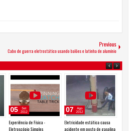
Previous
Cabo de guerra eletrostático usando balões e latinha de alumínio
07
04
Ago
Ago
2012
2012
-
Eletricidade estática causa
Faça um mural de fotos usando
acidente em posto de gasolina
tinta magnética