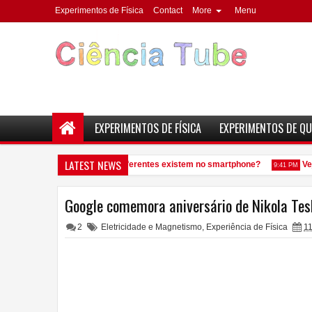
Experimentos de Física
Contact
More
Menu
EXPERIMENTOS DE FÍSICA
EXPERIMENTOS DE QU
LATEST NEWS
uantos elementos químicos diferentes existem no smartphone?
Veja
9:41 PM
Google comemora aniversário de Nikola Tes
2
Eletricidade e Magnetismo
,
Experiência de Física
11