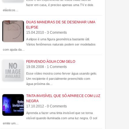
fazer em casa, é preciso apenas uma TV e dois
elásticos…
DUAS MANEIRAS DE SE DESENHAR UMA
ELIPSE
15.04.2010 - 3 Comments
A elipse é uma figura geométrica bastante útil.
Vários fenômenos naturais podem ser modelados
com ajuda da…
FERVENDO ÁGUA COM GELO
19.08.2008 - 1 Comments
Esse vídeo mostra como ferver água usando gelo.
Um recipiente é parcialmente preenchido com
água próxima da…
TINTA INVISÍVEL QUE SÓ APARECE COM LUZ
NEGRA
13
26
20
17.10.2012 - 0 Comments
Jul
Nov
Ago
2012
2015
2014
Aprenda a fazer uma tinta invisível que se torna
visível quando iluminada com uma luz negra. O sol
Homenagem ao dia do Rock
Gel superabsorvente e Efeito
Experiências
emite um…
Leidenfrost, uma experiência
Eletricidade