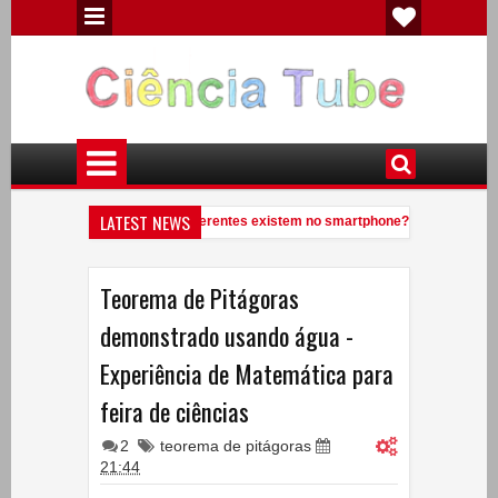
LATEST NEWS
uantos elementos químicos diferentes existem no smartphone?
Veja
9:41 PM
ocê conhece uma anta?
Experiências de Física - Eletricidade Estátic
7:09 PM
Teorema de Pitágoras
demonstrado usando água -
Experiência de Matemática para
feira de ciências
2
teorema de pitágoras
21:44