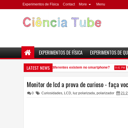
Experimentos de Física
Contact
More
Menu
EXPERIMENTOS DE FÍSICA
EXPERIMENTOS DE QU
LATEST NEWS
Quantos elementos químicos diferentes existem no smartphone?
Ve
9:41 PM
Monitor de lcd a prova de curioso - faça v
0
Curiosidades
,
LCD
,
luz polarizada
,
polarizador
21:2