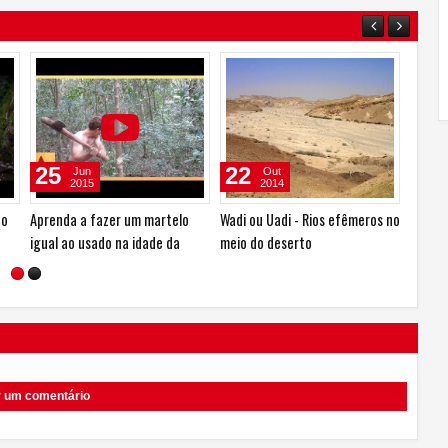
28
13
06
Set
Ago
2014
2014
s no
Você conhece uma anta?
Fantástico: GIFs de Raios X
Como o
mostram articulações em
mundo
movimento
r um comentário