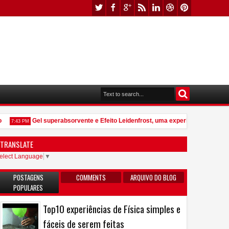
Gel superabsorvente e Efeito Leidenfrost, uma experiência que vale p
7:43 PM
TRANSLATE
elect Language
▼
POSTAGENS
COMMENTS
ARQUIVO DO BLOG
POPULARES
Top10 experiências de Física simples e
fáceis de serem feitas