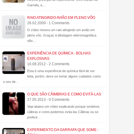
Garrafa, a…
RAIO ATINGINDO AVIÃO EM PLENO VÔO
26.02.2009 - 1 Comments
O vídeo mostra um raio atingindo um avião em
pleno vôo. Graças à blindagem eletromagnética
não…
EXPERIÊNCIA DE QUÍMICA - BOLHAS
EXPLOSIVAS
10.08.2012 - 2 Comments
Esta é uma experiência de química fácil de ser
feita, porém, deve-se tomar alguns cuidados como
o uso de…
O QUE SÃO CÂIMBRAS E COMO EVITÁ-LAS
27.05.2013 - 0 Comments
Veja abaixo um vídeo explicando porque sentimos
cãibras e como podemos evita-las Cãibras ou se
preferir…
EXPERIMENTO DA GARRAFA QUE SOME -