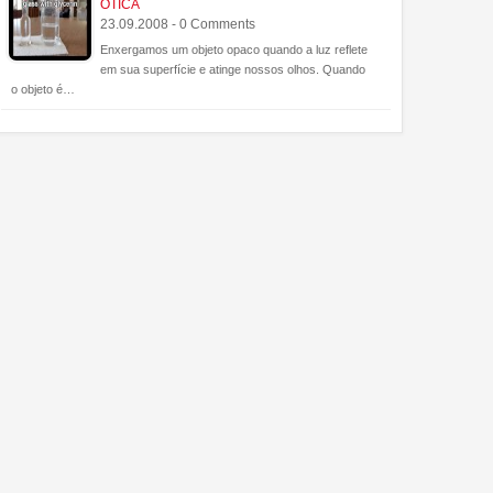
ÓTICA
23.09.2008 - 0 Comments
Enxergamos um objeto opaco quando a luz reflete
em sua superfície e atinge nossos olhos. Quando
o objeto é…
22
Ago
Ago
2014
2016
s animais enxergam o
Quantos elementos químicos
diferentes existem no
smartphone?