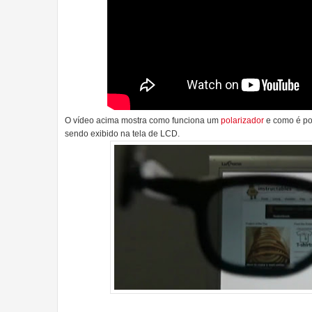
O vídeo acima mostra como funciona um
polarizador
e como é pos
sendo exibido na tela de LCD.